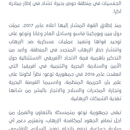
الجنسيات في منطقة حوض بحيرة تشاد في إطار مبادرة
أكرا.
منذ إطلاق القوة المشار إليها أعلاه عام 2017، عملت
دول بنين وبوركينا فاسو وساحل العاج وغانا وتوغو على
توحيد قواها وتنفيذ عمليات عسكرية ضد الإرهاب
وانتشار خطر الإرهاب المتجدد في المنطقة. ولابد من
التذكير بأهمية قمة الاتحاد الأفريقي الاستثنائية حول
الأمن والسلامة البحرية والتنمية في أفريقيا التي
انعقدت عام 2016 في جمهورية توغو؛ نظراً لكوننا على
علم بأن الجريمة المنظمة، ولاسيما القرصنة البحرية
وتجارة المخدرات والسلاح والاتجار بالبشر من شأنها
تغذية الشبكات الإرهابية.
تبقى جمهورية توغو متمسكة بالتعاون والعمل من
أجل تضافر الجهود لمكافحة الإرهاب، وتعتزم دعم أي
مبادرة جماعية تدفع باتجاه تعزيز السلام الإقليمي