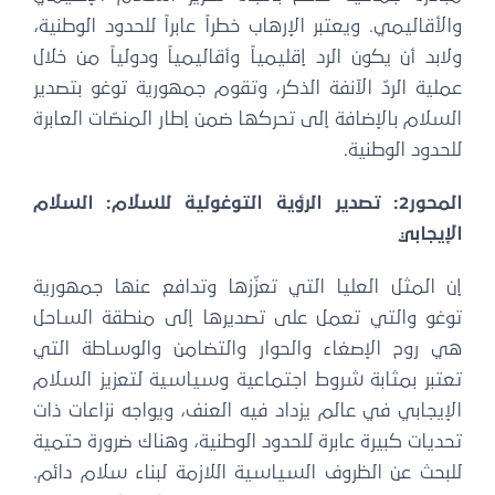
والأقاليمي. ويعتبر الإرهاب خطراً عابراً للحدود الوطنية،
ولابد أن يكون الرد إقليمياً وأقاليمياً ودولياً من خلال
عملية الردّ الآنفة الذكر، وتقوم جمهورية توغو بتصدير
السلام بالإضافة إلى تحركها ضمن إطار المنصّات العابرة
للحدود الوطنية.
المحور2: تصدير الرؤية التوغولية للسلام: السلام
الإيجابي
إن المثل العليا التي تعزّزها وتدافع عنها جمهورية
توغو والتي تعمل على تصديرها إلى منطقة الساحل
هي روح الإصغاء والحوار والتضامن والوساطة التي
تعتبر بمثابة شروط اجتماعية وسياسية لتعزيز السلام
الإيجابي في عالم يزداد فيه العنف، ويواجه نزاعات ذات
تحديات كبيرة عابرة للحدود الوطنية، وهناك ضرورة حتمية
للبحث عن الظروف السياسية اللازمة لبناء سلام دائم.