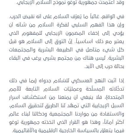
وقد اعتمدت جمهورية توغو نموذج السلام الإيجابي.
في الواقع، غالباً ما يُعرّف السلام على أنه نقيض الحرب.
وإن هذا الفهم السلبي لفكرة السلام من شأنه أن
يؤدي إلى إخفاء المضمون الإيجابي للمفهوم الذي
يعتبر مع ذلك أساسياً. إنّ التوق إلى السلام هو قبل
كل شيء متأصل في الطبيعة البشرية والمجتمعات
البشرية. ليس هناك من مجتمع بشري يرغب في البقاء
بحالة حرب إلى الأبد.
إذا أثبت النهج العسكري للسّلام جدواه (بما في ذلك
تدخّلاته المسلّحة وعمليّات السلام التابعة للأمم
المتحدة)، فلا ينبغي أن يمنعنا من استكشاف أسرار
السبل الإيجابية التي تمهّد لنا الطريق لتحقيق السلام،
والاستفادة من مواردنا المجتمعية وذكائنا لبناء عالم
أكثر أماناً، وهذا هو القرار الذي اتخذته جمهورية توغو
فيما يتعلق بالسياسة الخارجية الإقليمية والأقاليمية.