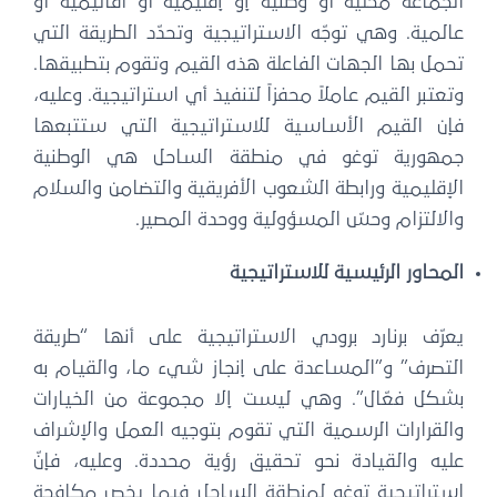
الجماعة محلية أو وطنية إو إقليمية أو أقاليمية أو
عالمية. وهي توجّه الاستراتيجية وتحدّد الطريقة التي
تحمل بها الجهات الفاعلة هذه القيم وتقوم بتطبيقها.
وتعتبر القيم عاملاً محفزاً لتنفيذ أي استراتيجية. وعليه،
فإن القيم الأساسية للاستراتيجية التي ستتبعها
جمهورية توغو في منطقة الساحل هي الوطنية
الإقليمية ورابطة الشعوب الأفريقية والتضامن والسلام
والالتزام وحسّ المسؤولية ووحدة المصير.
المحاور الرئيسية للاستراتيجية
يعرّف برنارد برودي الاستراتيجية على أنها “طريقة
التصرف” و”المساعدة على إنجاز شيء ما، والقيام به
بشكل فعّال”. وهي ليست إلا مجموعة من الخيارات
والقرارات الرسمية التي تقوم بتوجيه العمل والإشراف
عليه والقيادة نحو تحقيق رؤية محددة. وعليه، فإنّ
استراتيجية توغو لمنطقة الساحل فيما يخص مكافحة