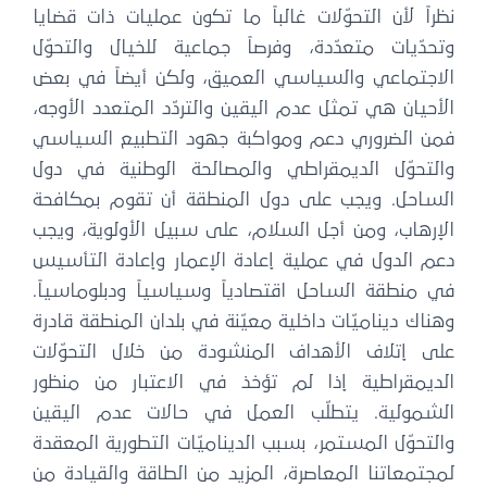
نظراً لأن التحوّلات غالباً ما تكون عمليات ذات قضايا
وتحدّيات متعدّدة، وفرصاً جماعية للخيال والتحوّل
الاجتماعي والسياسي العميق، ولكن أيضاً في بعض
الأحيان هي تمثل عدم اليقين والتردّد المتعدد الأوجه،
فمن الضروري دعم ومواكبة جهود التطبيع السياسي
والتحوّل الديمقراطي والمصالحة الوطنية في دول
الساحل. ويجب على دول المنطقة أن تقوم بمكافحة
الإرهاب، ومن أجل السلام، على سبيل الأولوية، ويجب
دعم الدول في عملية إعادة الإعمار وإعادة التأسيس
في منطقة الساحل اقتصادياً وسياسياً ودبلوماسياً.
وهناك ديناميّات داخلية معيّنة في بلدان المنطقة قادرة
على إتلاف الأهداف المنشودة من خلال التحوّلات
الديمقراطية إذا لم تؤخذ في الاعتبار من منظور
الشمولية. يتطلّب العمل في حالات عدم اليقين
والتحوّل المستمر، بسبب الديناميّات التطورية المعقدة
لمجتمعاتنا المعاصرة، المزيد من الطاقة والقيادة من