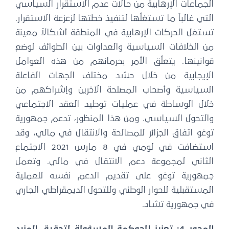
الجماعات الإرهابية من حالات عدم الاستقرار السياسي
التي غالباً ما تستغلّها لتنفيذ خطتها لزعزعة الاستقرار.
تستغل الحركات الإرهابية في المنطقة أشكالاً معينة
من الخلافات السياسية والعداوات بين الطوائف لوضع
قوانينها. يتعلّق الأمر بحرمانهم من هذه العوامل
الإيجابية من خلال حشد مختلف الجهات الفاعلة
السياسية وأصحاب المصلحة الآخرين وإشراكهم من
خلال الوساطة في عمليات توطيد العقد الاجتماعي
والتحول السياسي. ومن هذا المنظور، تدعم جمهورية
توغو اتفاق الجزائر للمصالحة والانتقال في مالي، وقد
استضافت في لومي في 8 مارس 2021 الاجتماع
الثاني لمجموعة دعم الانتقال في مالي. وتعمل
جمهورية توغو على تقديم الدعم نفسه للعملية
المستقبلية للحوار الوطني وللتحول الديمقراطي الجاري
في جمهورية تشاد.
المحور 4: تعزيز الحوكمة المسؤولة لتحقيق المزيد