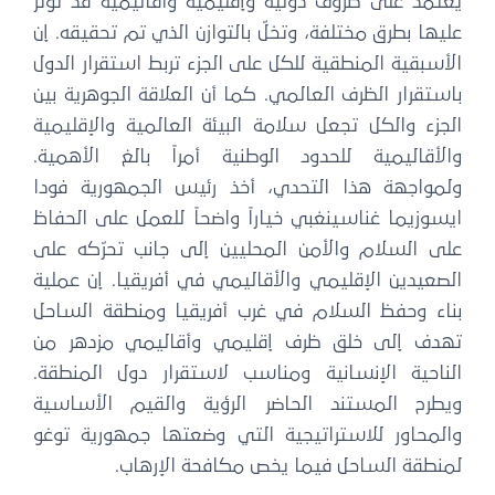
يعتمد على ظروف دولية وإقليمية وأقاليمية قد تؤثر
عليها بطرق مختلفة، وتخلّ بالتوازن الذي تم تحقيقه. إن
الأسبقية المنطقية للكل على الجزء تربط استقرار الدول
باستقرار الظرف العالمي. كما أن العلاقة الجوهرية بين
الجزء والكل تجعل سلامة البيئة العالمية والإقليمية
والأقاليمية للحدود الوطنية أمراً بالغ الأهمية.
ولمواجهة هذا التحدي، أخذ رئيس الجمهورية فودا
ايسوزيما غناسينغبي خياراً واضحاً للعمل على الحفاظ
على السلام والأمن المحليين إلى جانب تحرّكه على
الصعيدين الإقليمي والأقاليمي في أفريقيا. إن عملية
بناء وحفظ السلام في غرب أفريقيا ومنطقة الساحل
تهدف إلى خلق ظرف إقليمي وأقاليمي مزدهر من
الناحية الإنسانية ومناسب لاستقرار دول المنطقة.
ويطرح المستند الحاضر الرؤية والقيم الأساسية
والمحاور للاستراتيجية التي وضعتها جمهورية توغو
لمنطقة الساحل فيما يخص مكافحة الإرهاب.