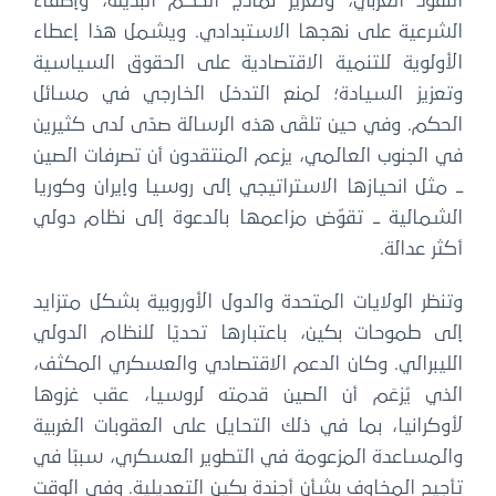
النفوذ الغربي، وتعزيز نماذج الحكم البديلة، وإضفاء
الشرعية على نهجها الاستبدادي. ويشمل هذا إعطاء
الأولوية للتنمية الاقتصادية على الحقوق السياسية
وتعزيز السيادة؛ لمنع التدخل الخارجي في مسائل
الحكم. وفي حين تلقَى هذه الرسالة صدًى لدى كثيرين
في الجنوب العالمي، يزعم المنتقدون أن تصرفات الصين
ــ مثل انحيازها الاستراتيجي إلى روسيا وإيران وكوريا
الشمالية ــ تقوّض مزاعمها بالدعوة إلى نظام دولي
أكثر عدالة.
وتنظر الولايات المتحدة والدول الأوروبية بشكل متزايد
إلى طموحات بكين، باعتبارها تحديًا للنظام الدولي
الليبرالي. وكان الدعم الاقتصادي والعسكري المكثف،
الذي يُزعَم أن الصين قدمته لروسيا، عقب غزوها
لأوكرانيا، بما في ذلك التحايل على العقوبات الغربية
والمساعدة المزعومة في التطوير العسكري، سببًا في
تأجيج المخاوف بشأن أجندة بكين التعديلية. وفي الوقت