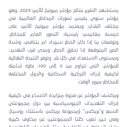
يستشهد التقرير بنتائج مؤشر ميونيخ للأمن 2025، وهو
مؤشر سنوي يقيس تصورات المخاطر العالمية في
مختلف البلدان. ​​ويعتمد مؤشر ميونيخ للأمن على
خمسة مقاييس رئيسية: التصور العام للمخاطر،
وتوقعات ما إذا كان الخطر سيزداد أم يتناقص، وشدة
الضرر المتوقعة إذا تحقق الخطر، ومدى قرب التهديد،
ومستوى الاستعداد في كل بلد. وتوفر النتيجة النهائية
للمؤشر، التي تتراوح من 0 إلى 100، نظرة شاملة
لكيفية إدراك التركيبة السكانية والدول المختلفة
للمخاطر بمرور الوقت.
ويكشف المؤشر عن فجوة متزايدة الاتساع في كيفية
إدراك التهديدات الجيوسياسية بين دول مجموعتَي
السبع و”بريكس” (مجموعة بريكس باستثناء روسيا).
وفي حين تعرب كلتا المجموعتين عن مخاوف كبيرة