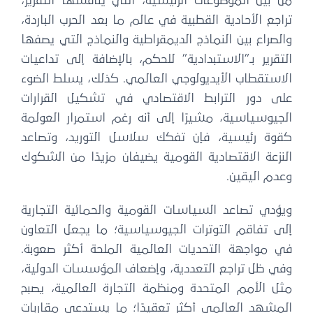
من بين الموضوعات الرئيسية، التي يناقشها التقرير،
تراجع الأحادية القطبية في عالم ما بعد الحرب الباردة،
والصراع بين النماذج الديمقراطية والنماذج التي يصفها
التقرير بـ”الاستبدادية” للحكم، بالإضافة إلى تداعيات
الاستقطاب الأيديولوجي العالمي. كذلك، يسلط الضوء
على دور الترابط الاقتصادي في تشكيل القرارات
الجيوسياسية، مشيرًا إلى أنه رغم استمرار العولمة
كقوة رئيسية، فإن تفكك سلاسل التوريد، وتصاعد
النزعة الاقتصادية القومية يضيفان مزيدًا من الشكوك
وعدم اليقين.
ويؤدي تصاعد السياسات القومية والحمائية التجارية
إلى تفاقم التوترات الجيوسياسية؛ ما يجعل التعاون
في مواجهة التحديات العالمية الملحة أكثر صعوبة.
وفي ظل تراجع التعددية، وإضعاف المؤسسات الدولية،
مثل الأمم المتحدة ومنظمة التجارة العالمية، يصبح
المشهد العالمي أكثر تعقيدًا؛ ما يستدعي مقاربات