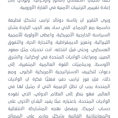
حلف شمال الأطلسي (الناتو) وأوكرانيا، ويؤدي إلى
إعادة تقييم الترتيبات الأمنية في القارة الأوروبية.
ويرى التقرير أن رئاسة دونالد ترامب تشكل قطيعة
حاسمة مع الإجماع، الذي ساد بعد الحرب الباردة بشأن
السياسة الخارجية الأمريكية، وأعطى الأولوية للأممية
الليبرالية، وتعزيز الديمقراطية، والتجارة الحرة، والتفوق
العسكري. وحتى قبل انتخابه، أدت تحديات مثل صعود
الصين، وصراعات الولايات المتحدة في أوكرانيا، والشرق
الأوسط، وديناميّات القوة العالمية المتغيرة، إلى
دعوات لتكييف الاستراتيجية الأمريكية الكبرى. ومع
ذلك، فإن فوز ترامب دفن فعليًّا فكرة أن الولايات
المتحدة يجب أن تظل الزعيمة التي لا مثيل لها في
العالم. فهو ينظر إلى النظام الدولي، الذي تقوده
الولايات المتحدة، باعتباره عبئًا يفيد البلدان الأخرى على
حساب أمريكا، ويفضل نهجه المشاركة الانتقائية
والمعاملاتية القائمة بشكل صارم على المصالح