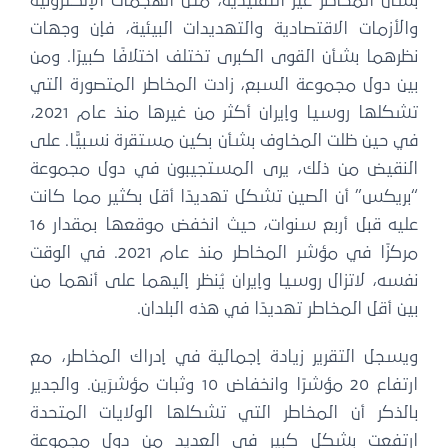
بشأن المخاطر غير التقليدية، مثل الهجمات الإلكترونية
والأزمات الاقتصادية والتهديدات البيئية، فإن وجهات
نظرهما بشأن القوى الكبرى تختلف اختلافًا كبيرًا. ومن
بين دول مجموعة السبع، زادت المخاطر المتصورة التي
تشكلها روسيا وإيران أكثر من غيرها منذ عام 2021،
في حين ظلت المخاوف بشأن بكين مستقرة نسبيًّا. على
النقيض من ذلك، يرى المستجيبون في دول مجموعة
“بريكس” أن الصين تشكل تهديدًا أقل بكثير مما كانت
عليه قبل أربع سنوات، حيث انخفض موقعها بمقدار 16
مركزًا في مؤشر المخاطر منذ عام 2021. في الوقت
نفسه، لاتزال روسيا وإيران يُنظر إليهما على أنهما من
بين أقل المخاطر تهديدًا في هذه البلدان.
ويسجل التقرير زيادة إجمالية في إدراك المخاطر، مع
ارتفاع 20 مؤشرًا وانخفاض 10 وثبات مؤشرَين. والجدير
بالذكر أن المخاطر التي تشكلها الولايات المتحدة
ارتفعت بشكل كبير في العديد من دول مجموعة