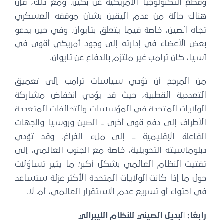
وقطع التكنولوجيا الأمريكية عن بكين. ومع ذلك، فإن
هناك حالة من عدم اليقين بشأن موقفه العسكري
تجاه الصين، خاصة فيما يتعلق بتايوان. وفي حين يدعو
بعض الأعضاء في إدارته إلى وجود أمريكي أقوى في
آسيا، كان ترامب غير ملتزم بالدفاع عن تايوان.
من المرجح أن تؤدي سياسات ترامب إلى تعميق
التعددية القطبية، حيث قد يؤدي انخفاض مشاركة
الولايات المتحدة في المؤسسات والتحالفات المتعددة
الأطراف إلى دفع قوى أخرى ــ الصين وروسيا والجهات
الفاعلة الإقليمية ــ إلى ملء الفراغ. وقد تؤدي
دبلوماسيته التحويلية، خاصة مع الجنوب العالمي، إلى
تفتيت النظام العالمي بشكل أكبر؛ ما يثير تساؤلات
حول ما إذا كانت الولايات المتحدة الأكثر عزلة ستساعد
في احتواء أو تسريع عدم الاستقرار العالمي، أم لا.
رابعًا: البديل الصيني للنظام الليبرالي