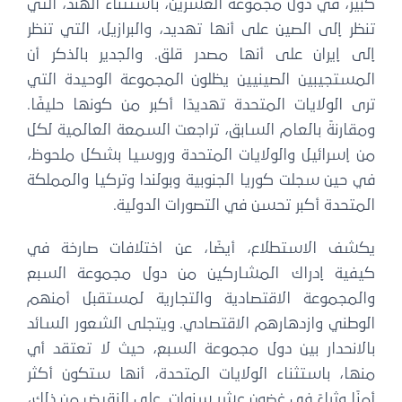
كبير، في دول مجموعة العشرين، باستثناء الهند، التي
تنظر إلى الصين على أنها تهديد، والبرازيل، التي تنظر
إلى إيران على أنها مصدر قلق. والجدير بالذكر أن
المستجيبين الصينيين يظلون المجموعة الوحيدة التي
ترى الولايات المتحدة تهديدًا أكبر من كونها حليفًا.
ومقارنةً بالعام السابق، تراجعت السمعة العالمية لكل
من إسرائيل والولايات المتحدة وروسيا بشكل ملحوظ،
في حين سجلت كوريا الجنوبية وبولندا وتركيا والمملكة
المتحدة أكبر تحسن في التصورات الدولية.
يكشف الاستطلاع، أيضًا، عن اختلافات صارخة في
كيفية إدراك المشاركين من دول مجموعة السبع
والمجموعة الاقتصادية والتجارية لمستقبل أمنهم
الوطني وازدهارهم الاقتصادي. ويتجلى الشعور السائد
بالانحدار بين دول مجموعة السبع، حيث لا تعتقد أي
منها، باستثناء الولايات المتحدة، أنها ستكون أكثر
أمنًا وثراءً في غضون عشر سنوات. على النقيض من ذلك،