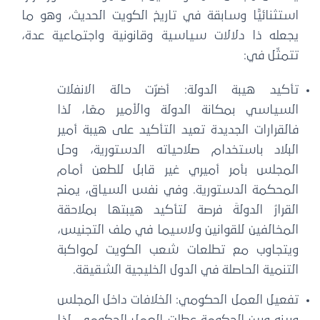
استثنائيًّا وسابقة في تاريخ الكويت الحديث، وهو ما
يجعله ذا دلالات سياسية وقانونية واجتماعية عدة،
تتمثّل في:
تأكيد هيبة الدولة: أضرّت حالة الانفلات
السياسي بمكانة الدولة والأمير معًا، لذا
فالقرارات الجديدة تعيد التأكيد على هيبة أمير
البلاد باستخدام صلاحياته الدستورية، وحل
المجلس بأمر أميري غير قابل للطعن أمام
المحكمة الدستورية. وفي نفس السياق، يمنح
القرارُ الدولةَ فرصة لتأكيد هيبتها بملاحقة
المخالفين للقوانين ولاسيما في ملف التجنيس،
ويتجاوب مع تطلعات شعب الكويت لمواكبة
التنمية الحاصلة في الدول الخليجية الشقيقة.
تفعيل العمل الحكومي: الخلافات داخل المجلس
وبينه وبين الحكومة عطلت العمل الحكومي، لذا