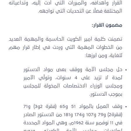
القرار وأهدافه، والمبررات التي أدت إليه، وتداعياته
المختلفة فضلًا عن التحديات التي تواجهه.
مضمون القرار:
تضمنت كلمة أمير الكويت الحاسمة والمهمة العديد
من الخطوات المهمة التي وردت في إطار قرار مهم
للغاية، ومن أبرزها:
حل مجلس الأمة ووقف بعض مواد الدستور
لمدة لا تزيد على 4 سنوات، وتولّي الأمير
ومجلس الوزراء الاختصاصات المخولة للمجلس
بموجب الدستور.
وقف العمل بالمواد 51 و65 (فقرة 2و3) و71
(فقرة2) و79 و107 و174 و181 من الدستور الصادر
في 11 نوفمبر سنة 1962م، وهي المواد المحددة
لصلاحيات مجلس الأمة الكويتي ودوره