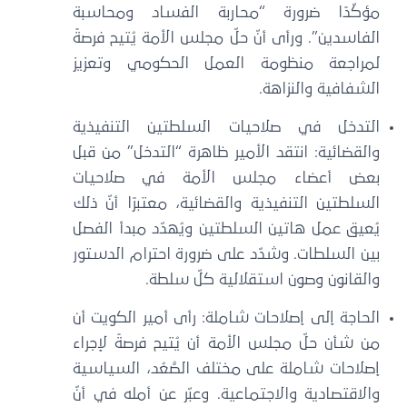
مؤكّدًا ضرورة “محاربة الفساد ومحاسبة
الفاسدين”. ورأى أنّ حلّ مجلس الأمة يُتيح فرصةً
لمراجعة منظومة العمل الحكومي وتعزيز
الشفافية والنزاهة.
التدخل في صلاحيات السلطتين التنفيذية
والقضائية: انتقد الأمير ظاهرة “التدخل” من قبل
بعض أعضاء مجلس الأمة في صلاحيات
السلطتين التنفيذية والقضائية، معتبرًا أنّ ذلك
يُعيق عمل هاتين السلطتين ويُهدّد مبدأ الفصل
بين السلطات. وشدّد على ضرورة احترام الدستور
والقانون وصون استقلالية كلّ سلطة.
الحاجة إلى إصلاحات شاملة: رأى أمير الكويت أن
من شأن حلّ مجلس الأمة أن يُتيح فرصةً لإجراء
إصلاحات شاملة على مختلف الصُّعُد، السياسية
والاقتصادية والاجتماعية. وعبّر عن أمله في أنّ