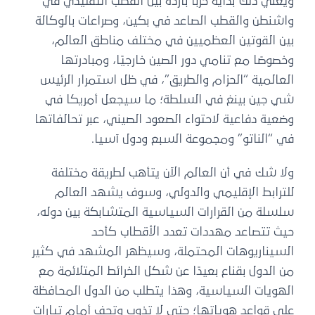
ويعني ذلك بداية حربًا باردة بين القطب التقليدي في
واشنطن والقطب الصاعد في بكين، وصراعات بالوكالة
بين القوتين العظميين في مختلف مناطق العالم،
وخصوصًا مع تنامي دور الصين خارجيًا، ومبادرتها
العالمية “الحزام والطريق”، في ظل استمرار الرئيس
شي جين بينغ في السلطة؛ ما سيجعل أمريكا في
وضعية دفاعية لاحتواء الصعود الصيني، عبر تحالفاتها
في “الناتو” ومجموعة السبع ودول آسيا.
ولا شك في أن العالم الآن يتأهب لطريقة مختلفة
للترابط الإقليمي والدولي، وسوف يشهد العالم
سلسلة من القرارات السياسية المتشابكة بين دوله،
حيث تتصاعد مهددات تعدد الأقطاب كأحد
السيناريوهات المحتملة، وسيظهر المشهد في كثير
من الدول بقناع بعيدًا عن شكل الخرائط المتلائمة مع
الهويات السياسية، وهذا يتطلب من الدول المحافظة
على قواعد هوياتها؛ حتى لا تذوب وتجف أمام تيارات