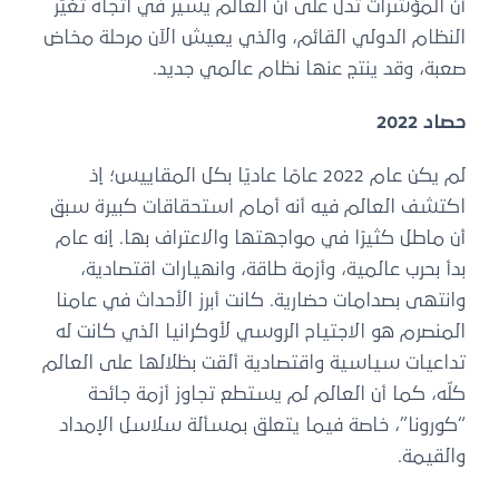
أن المؤشرات تدل على أن العالم يسير في اتجاه تغيُّر
النظام الدولي القائم، والذي يعيش الآن مرحلة مخاض
صعبة، وقد ينتج عنها نظام عالمي جديد.
حصاد
2022
لم يكن عام 2022 عامًا عاديًا بكل المقاييس؛ إذ
اكتشف العالم فيه أنه أمام استحقاقات كبيرة سبق
أن ماطل كثيرًا في مواجهتها والاعتراف بها. إنه عام
بدأ بحرب عالمية، وأزمة طاقة، وانهيارات اقتصادية،
وانتهى بصدامات حضارية. كانت أبرز الأحداث في عامنا
المنصرم هو الاجتياح الروسي لأوكرانيا الذي كانت له
تداعيات سياسية واقتصادية ألقت بظلالها على العالم
كلّه، كما أن العالم لم يستطع تجاوز أزمة جائحة
“كورونا”، خاصة فيما يتعلق بمسألة سلاسل الإمداد
والقيمة.