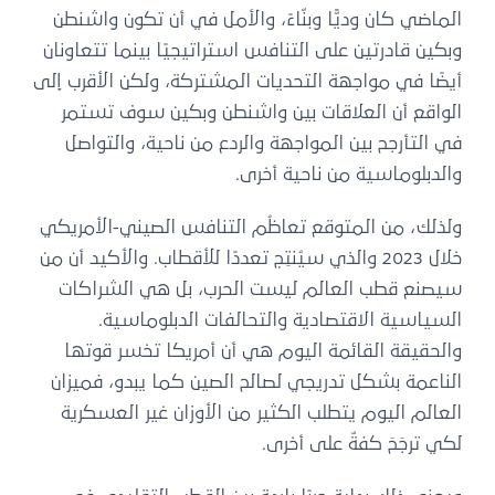
الماضي كان وديًّا وبنّاءً، والأمل في أن تكون واشنطن
وبكين قادرتين على التنافس استراتيجيًا بينما تتعاونان
أيضًا في مواجهة التحديات المشتركة، ولكن الأقرب إلى
الواقع أن العلاقات بين واشنطن وبكين سوف تستمر
في التأرجح بين المواجهة والردع من ناحية، والتواصل
والدبلوماسية من ناحية أخرى.
ولذلك، من المتوقع تعاظُم التنافس الصيني-الأمريكي
خلال 2023 والذي سيُنتِج تعددًا للأقطاب. والأكيد أن من
سيصنع قطب العالم ليست الحرب، بل هي الشراكات
السياسية الاقتصادية والتحالفات الدبلوماسية.
والحقيقة القائمة اليوم هي أن أمريكا تخسر قوتها
الناعمة بشكل تدريجي لصالح الصين كما يبدو، فميزان
العالم اليوم يتطلب الكثير من الأوزان غير العسكرية
لكي ترجَحَ كفةٌ على أخرى.