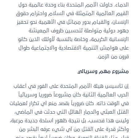
الدماء. حاولت الأمم المتحدة بناء وحدة عالمية حول
القيم العالمية المتمثلة في السلام واحترام حقوق
الإنسان، والقيام بدور مماثل في الأهمية نحو تحفيز
جهود دولية متواصلة لتحسين ظروف المعيشة
الإنسانية الكريمة، وخاصة بالنسبة لأولئك الذين كانو
على هوامش التنمية الاقتصادية والاجتماعية طوال
قرون من الزمن.
مشروع مهم وسريالي
إن تأسيس هيئة الأمم المتحدة على الفور في أعقاب
الحرب العالمية الثانية كان مشروعاً ضروريا وسريالياً
في الوقت ذاته. كان ضرورياً بقصد منع أي تكرار لعمليات
القتل العبثي والدمار الهائل التي حدثت في الماضي،
وليس هذا فحسب، بل نتيجة ظهور أسلحة جديدة مرعبة،
وأكثر قدرة على القتل من أي شيء عرفه البشر من
قبل، مثل القنبلة النووية. وكان ضرورياً أيضاً بقصد منع