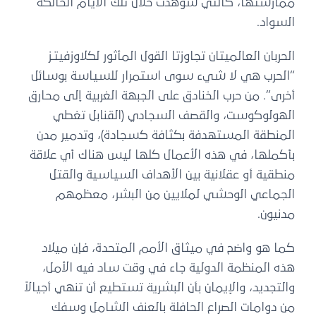
ممارستها، كالتي شوهدت خلال تلك الأيام الحالكة
السواد.
الحربان العالميتان تجاوزتا القول المأثور لكلاوزفيتـز
“الحرب هي لا شيء سوى استمرار للسياسة بوسائل
أخرى”. من حرب الخنادق على الجبهة الغربية إلى محارق
الهولوكوست، والقصف السجادي (القنابل تغطي
المنطقة المستهدفة بكثافة كسجادة)، وتدمير مدن
بأكملها، في هذه الأعمال كلها ليس هناك أي علاقة
منطقية أو عقلانية بين الأهداف السياسية والقتل
الجماعي الوحشي لملايين من البشر، معظمهم
مدنيون.
كما هو واضح في ميثاق الأمم المتحدة، فإن ميلاد
هذه المنظمة الدولية جاء في وقت ساد فيه الأمل،
والتجديد، والإيمان بأن البشرية تستطيع أن تنهي أجيالاً
من دوامات الصراع الحافلة بالعنف الشامل وسفك