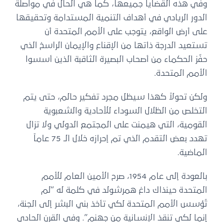
وفي هذه القضايا جميعها، كما هي الحال في مواصلة
الدور الريادي في أهداف التنمية المستدامة وتحقيقها
على أرض الواقع، يتوجب على الأمم المتحدة أن
تستعيد الدرجة ذاتها من الإقناع والإيمان الراسخ الذي
حفّز الحكماء من أصحاب البصيرة الثاقبة الذين أسسوا
الأمم المتحدة.
ولكن تحولاً كهذا سيظل مجرد تفكير حالم، حتى يتم
التخلص من الظلال السوداء للأحادية والشعبوية
القومية، التي هيمنت على المجتمع الدولي ولا تزال
تهدد بعض التقدم الذي تم إحرازه خلال الـ 75 عاماً
الماضية.
بالعودة إلى عام 1954، صرح الأمين العام للأمم
المتحدة حينذاك داغ همرشولد في كلمة له “لم
تُؤسس الأمم المتحدة لكي تأخذ بني البشر إلى الجنة،
إنما لكي تنقذ الإنسانية من جهنم”. وفي القرن الحادي