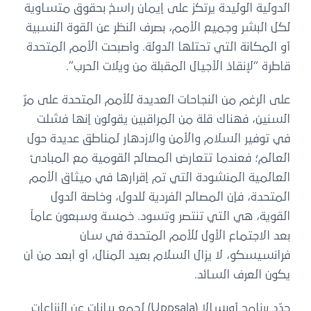
الدولية الوليدة يرتكز على إيمان راسخ بحقوق متساوية
لكل البشر وجميع الأمم، بصرف النظر عن القوة النسبية
أو المكانة التي تحتلها الدولة. وأصبحت الأمم المتحدة
قاطرة “لإنقاذ الأجيال المقبلة من ويلات الحرب”.
على الرغم من النجاحات العديدة للأمم المتحدة على مرّ
السنين، فهناك قلة من المراقبين يقولون إنها فشلت
في توفير السلام والأمن والازدهار لمناطق عديدة حول
العالم؛ فعندما تتعارض المصالح القومية مع المبادئ
العالمية المنشودة التي تم إقرارها في ميثاق الأمم
المتحدة، فإن المصالح الفردية للدول، وخاصة الدول
القوية، هي التي تنتصر وتسود. خمسة وسبعون عاماً
بعد الاجتماع الأول للأمم المتحدة في سان
فرانسيسكو، لا يزال السلام بعيد المنال، أو أبعد من أن
يكون العرف السائد.
حدّد برنامج أوبسالا (Uppsala) لجمع بيانات عن النزاعات