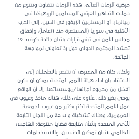
مرضية لأزمات العالم. هذه الأزمات تتفاوت وتتنوع من
حملات التطهير العرقي للمسلمين الروهينغا في
ميانمار، أو المسلمين الإيغور في الصين، إلى الحرب
الأهلية في سوريا (المستعرة منذ 11عاماً)، وإخفاق
مجلس الأمن في تبني قرارات بشأن جائحة كوفيد-19
تحشد المجتمع الدولي حول ردّ تعاوني لمواجهة
الجائحة.
ولكن، كان من المفترض أن نشعر بالاطمئنان إلى
الاعتقاد بأن أداء هيئة الأمم المتحدة يمكن أن يكون
أفضل من مجموع أجزائها/مؤسساتها، إلا أن الواقع
يوحي بغير ذلك. علاوة على ذلك، هناك مآخذ وعيوب في
عمل الأمم المتحدة أكثر بكثير من عيوب الجمعية
العمومية. وهناك تشكيلة واسعة من اللجان التابعة
للأمم المتحدة بشأن متابعة قضايا متنوعة: الهاجس
العالمي بشأن تمكين الجنسين، والاستخدامات