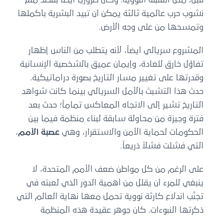
نشوب حرب عالمية ثالثة يمكن أن تبيد البشرية بأكملها
وتمسحها من على وجه الأرض.
المشروع سريالي أيضاً، لأنه يتطلب من الناس إظهار
تفاؤل خارق للعادة، وإيمان عميق بالشخصية الإنسانية
وقدرتها على تغيير مسار التاريخ بصورة دراماتيكية.
حدث هذا التشبث بالأمل السريالي بينما كانت شواهد
التاريخ تشير إلى الاتجاه المعاكس تماماً؛ حدث بعد
فترة وجيزة من محاولة سابقة لبناء منظمة فيما بين
الحكومات لحماية الأمن والاستقرار، وهي
عصبة الأمم
،
التي فشلت فشلاً ذريعاً.
على الرغم من كل مواطن ضعف الأمم المتحدة، لا
ينبغي للمرء أن يقلل من أهمية الدور الذي لعبته في
تجنّب اندلاع كارثة نووية تحمل معها نهاية العالم التي
ذكرتها النبوءات. كان جوهر عقيدة هذه المنظمة