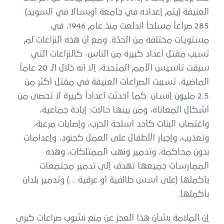
العنيفة (يتم إعداده في جامعة أوبسالا في السويد)
285 صراعاً مسلحاً اندلعت منذ عام 1946، في
مستويات مختلفة من الحدّة. ومع أن هذه النزاعات لم
تسبب مقتل أعداد كبيرة من الناس، كالنزاعات التي
سبقت تأسيس الأمم المتحدة، إلا أنه خلال الـ 20 عاماً
الماضية، تسببت الصراعات العنيفة في مقتل أكثر من
2.5 مليون إنسان. كما أحدثت أعداداً كبيرة لا تحصى من
أشكال المعاناة، ومن بينها حالات: إبادة جماعية،
واغتصاب البنات كأحد أسلحة الحرب، وإصابات مرعبة،
وتعذيب، وإجبار الأطفال على العمل كجنود، وإعدامات
بدون محاكمة، وتدمير ونهب الممتلكات، وهذه
الممارسات جميعها تهدف إلى تدمير مجتمعات
بأكملها (على أسس طائفية أو عرقية …) وتدمير بلدان
بأكملها.
إن الملامة بشأن هذا العجز عن منع نشوب صراعات كبرى