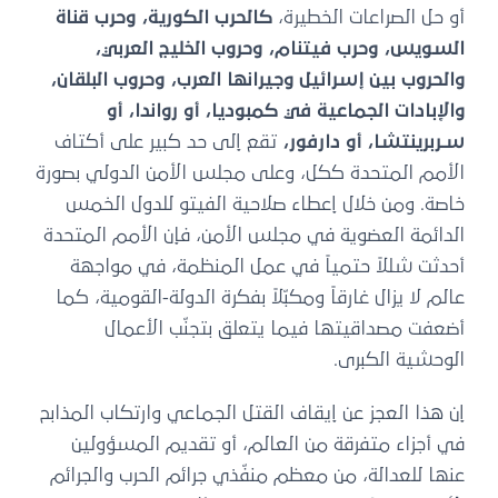
أو حل الصراعات الخطيرة،
كالحرب الكورية، وحرب قناة
السويس، وحرب فيتنام، وحروب الخليج العربي،
والحروب بين إسرائيل وجيرانها العرب، وحروب البلقان،
والإبادات الجماعية في كمبوديا، أو رواندا، أو
سـربرينتشا، أو دارفور،
تقع إلى حد كبير على أكتاف
الأمم المتحدة ككل، وعلى مجلس الأمن الدولي بصورة
خاصة. ومن خلال إعطاء صلاحية الفيتو للدول الخمس
الدائمة العضوية في مجلس الأمن، فإن الأمم المتحدة
أحدثت شللاً حتمياً في عمل المنظمة، في مواجهة
عالم لا يزال غارقاً ومكبّلاً بفكرة الدولة-القومية، كما
أضعفت مصداقيتها فيما يتعلق بتجنّب الأعمال
الوحشية الكبرى.
إن هذا العجز عن إيقاف القتل الجماعي وارتكاب المذابح
في أجزاء متفرقة من العالم، أو تقديم المسؤولين
عنها للعدالة، من معظم منفّذي جرائم الحرب والجرائم