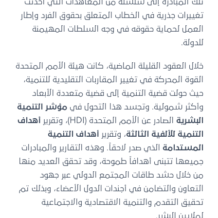
تلك المبادرة إلى سلسلة من المعاهدات التي أحدثت
تغييرات جذرية في الخطاب المتعلق بحقوق الفرد وإطار
العمل لحماية حقوقه في وجه السلطات المهيمنة
للدولة.
خلال العقود القليلة الماضية، كانت هيئة الأمم المتحدة
القوة المحركة في تغيير المقاربات التقليدية للتنمية،
حيث حولت قضية التنمية إلى قضية متعددة الأبعاد
وأكثر شمولية. وتجسد هذا التحول في
مؤشر التنمية
البشرية
الصادر عن الأمم المتحدة (HDI)، وتقرير
أهداف
التنمية للألفية الثالثة
، وتقرير
أهداف التنمية
المستدامة
الذي صدر لاحقاً. وهذه التقارير والمبادرات
جميعها تتبنى أهدافاً طموحة، وقد تحقق العديد منها
من خلال حشد طاقات المجتمع الدولي عبر جهود
التعاون والتضامن في أجندات الدول الأعضاء، وبذلك تم
تحقيق التقدم والتنمية الاقتصادية والاجتماعية
لملايين البشر.