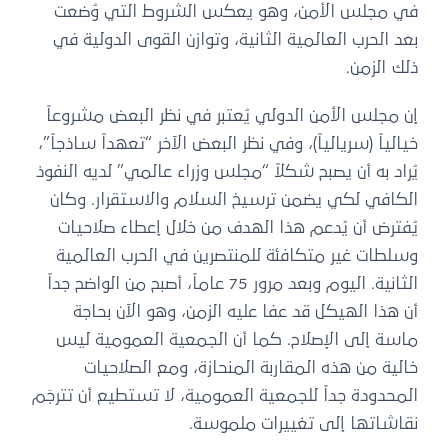
في مجلس الأمن، وهو يعكس الشروط التي وُضعت
بعد الحرب العالمية الثانية، وتوازن القوى الدولية في
ذلك الزمن.
إن مجلس الأمن الدولي يُعتبر في نظر البعض مشروعاً
خيالياً (سريالياً)، وفي نظر البعض الآخر “تعهداً ساذجاً”،
يُراد به أن يصبح شكلاً “مجلس وزراء عالمي” لديه النفوذ
الكافي لكي يضمن ترسيخ السلام والاستقرار. وكان
يُفترض أن يُدعم هذا الهدف من خلال إعطاء صلاحيات
وسلطات غير متكافئة للمنتصرين في الحرب العالمية
الثانية. اليوم وبعد مرور 75 عاماً، أصبح من الواضح جداً
أن هذا الهيكل قد عفا عليه الزمن، وهو الآن بحاجة
ماسة إلى الإصلاح. كما أن الجمعية العمومية ليس
خالية من هذه المقاربة المنحازة، ومع الصلاحيات
المحدودة جداً للجمعية العمومية، لا تستطيع أن تترجَم
نقاشاتها إلى تغييرات ملموسة.