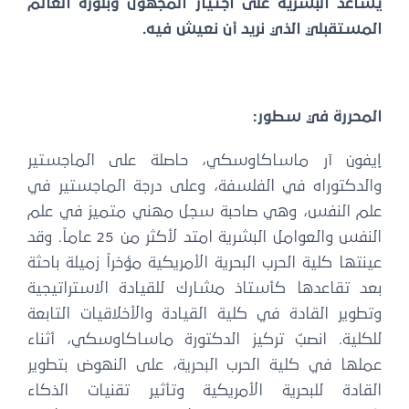
يساعد البشرية على اجتياز المجهول وبلورة العالم
المستقبلي الذي نريد أن نعيش فيه.
المحررة في سطور:
إيفون آر ماساكاوسكي، حاصلة على الماجستير
والدكتوراه في الفلسفة، وعلى درجة الماجستير في
علم النفس، وهي صاحبة سجل مهني متميز في علم
النفس والعوامل البشرية امتد لأكثر من 25 عاماً. وقد
عينتها كلية الحرب البحرية الأمريكية مؤخراً زميلة باحثة
بعد تقاعدها كأستاذ مشارك للقيادة الاستراتيجية
وتطوير القادة في كلية القيادة والأخلاقيات التابعة
للكلية. انصبّ تركيز الدكتورة ماساكاوسكي، أثناء
عملها في كلية الحرب البحرية، على النهوض بتطوير
القادة للبحرية الأمريكية وتأثير تقنيات الذكاء