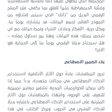
المحتملة التي ينطوي عليها ذلك بالنسبة لاستقلاليتنا
ومُثُلنا الديمقراطية مثيراً للقلق بما يكفي، فإن المنتج
الرقمي البديل من “ذَاتك” الذي سيتم إنشاؤه من
النموذج القائم لجمع البيانات، قد يتشارك يوماً ما،
وبكل حرية، الأفكار وعادات الشراء ونمط حياتك مع أي
شخص يمتلك هذه البيانات. وهنا يبرز تساؤل مفاده –
هل سيحتاج بديلنا الرقمي يوماً ما إلى الحماية هو
الآخر؟
بناء الضمير الاصطناعي
تدور المناقشات عادةً حول الآثار الأخلاقية لاستخدام
الذكاء الاصطناعي في مجالات متعددة، بدءاً مما إذا
كان يمكن للخوارزميات المدربة تشفير معايير تمييزية
للتعرف على الوجوه، وانتهاءً بالمناقشات حول الآثار
المترتبة على استخدام الذكاء الاصطناعي باعتباره بديلاً
للذكاء البشري في الحروب. ويركز الكتاب، في هذا