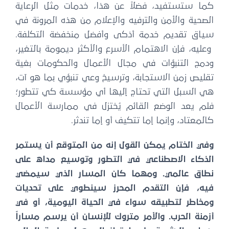
كما ستستفيد، فضلاً عن هذا، خدمات مثل الرعاية
الصحية والأمن والترفيه والإعلام من هذه المرونة في
سياق تقديم خدمة أذكى وأفضل منخفضة التكلفة.
وعليه، فإن الاهتمام الأسرع والأكثر ديمومة بالتغير،
ودمج التنبؤات في مجال الأعمال والحكومات بغية
تقليص زمن الاستجابة، وترسيخ وعي تنبؤي بما هو آت،
هي السبل التي تحتاج إليها أي مؤسسة كي تتطور؛
فلم يعد الوضع القائم يُختزل في ممارسة الأعمال
كالمعتاد، وإنما إما تتكيف أو إما تندثر.
وفي الختام يمكن القول إنه من المتوقع أن يستمر
الذكاء الاصطناعي في التطور وتوسيع مداه على
نطاق عالمي. ومهما كان المسار الذي سيمضي
فيه، فإن التقدم المحرز سينطوي على تحديات
ومخاطر لتطبيقه سواء في الحياة اليومية، أو في
أزمنة الحرب. والأمر متروك للإنسان أن يرسم مساراً