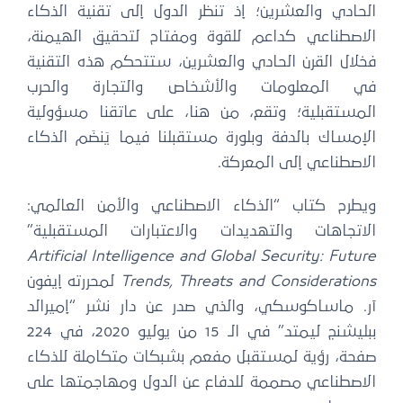
الحادي والعشرين؛ إذ تنظر الدول إلى تقنية الذكاء
الاصطناعي كداعم للقوة ومفتاح لتحقيق الهيمنة،
فخلال القرن الحادي والعشرين، ستتحكم هذه التقنية
في المعلومات والأشخاص والتجارة والحرب
المستقبلية؛ وتقع، من هنا، على عاتقنا مسؤولية
الإمساك بالدفة وبلورة مستقبلنا فيما يَنضَم الذكاء
الاصطناعي إلى المعركة.
ويطرح كتاب “الذكاء الاصطناعي والأمن العالمي:
الاتجاهات والتهديدات والاعتبارات المستقبلية”
Artificial Intelligence and Global Security: Future
Trends, Threats and Considerations
لمحررته إيفون
آر. ماساكوسكي، والذي صدر عن دار نشر “إميرالد
ببليشنج ليمتد” في الـ 15 من يوليو 2020، في 224
صفحة، رؤية لمستقبل مفعم بشبكات متكاملة للذكاء
الاصطناعي مصممة للدفاع عن الدول ومهاجمتها على