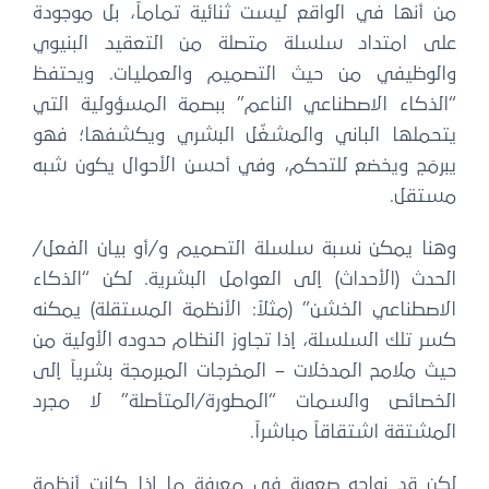
من أنها في الواقع ليست ثنائية تماماً، بل موجودة
على امتداد سلسلة متصلة من التعقيد البنيوي
والوظيفي من حيث التصميم والعمليات. ويحتفظ
“الذكاء الاصطناعي الناعم” ببصمة المسؤولية التي
يتحملها الباني والمشغّل البشري ويكشفها؛ فهو
يبرمَج ويخضع للتحكم، وفي أحسن الأحوال يكون شبه
مستقل.
وهنا يمكن نسبة سلسلة التصميم و/أو بيان الفعل/
الحدث (الأحداث) إلى العوامل البشرية. لكن “الذكاء
الاصطناعي الخشن” (مثلاً: الأنظمة المستقلة) يمكنه
كسر تلك السلسلة، إذا تجاوز النظام حدوده الأولية من
حيث ملامح المدخلات – المخرجات المبرمجة بشرياً إلى
الخصائص والسمات “المطورة/المتأصلة” لا مجرد
المشتقة اشتقاقاً مباشراً.
لكن قد نواجه صعوبة في معرفة ما إذا كانت أنظمة