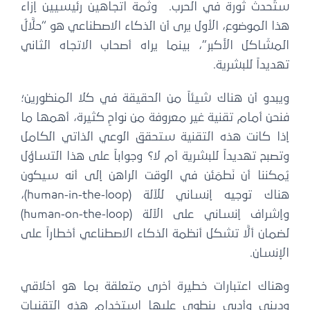
ستُحدث ثورة في الحرب. وثمة اتجاهين رئيسيين إزاء
هذا الموضوع، الأول يرى أن الذكاء الاصطناعي هو “حلَّالُ
المشَاكل الأَكبر”، بينما يراه أصحاب الاتجاه الثاني
تهديداً للبشرية.
ويبدو أن هناك شيئاً من الحقيقة في كلا المنظورين؛
فنحن أمام تقنية غير معروفة من نواحٍ كثيرة، أهمها ما
إذا كانت هذه التقنية ستحقق الوعي الذاتي الكامل
وتصبح تهديداً للبشرية أم لا؟ وجواباً على هذا التساؤل
يُمكننا أن نَطمَئن في الوقت الراهن إلى أنه سيكون
هناك توجيه إنساني للآلة (human-in-the-loop)،
وإشراف إنساني على الآلة (human-on-the-loop)
لضمان ألَّا تشكل أنظمة الذكاء الاصطناعي أخطاراً على
الإنسان.
وهناك اعتبارات خطيرة أخرى متعلقة بما هو أخلاقي
وديني وأدبي ينطوي عليها استخدام هذه التقنيات