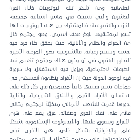
العلمانية. ومن أشهر تلك اليوتوبيات خلال القرن
العشرين والتي تسببت في مآسٍ انسانية مفجعة،
النازية والشيوعية؛ فالمشتَرك بين هذه اليوتوبيات أنها
تصور لمعتنقيها بلوغ هدف أسمى، وهو مجتمع خال
من الصراع والظلم والأنانية، حيث يحقق كل فرد فيه
نفسه ويشبع رغباته. فالشيوعية تصور المرحلة الأخيرة
للتطور البشري في أن يكون هناك مجتمع تنعدم فيه
الطبقات الاجتماعية، ويزول فيه الاستغلال، ولا ضرورة
فيه لوجود الدولة حيث إن الأفراد ينظمون أنفسهم في
جماعات تسير نفسها ذاتياً معتمدين في كل ذلك على
استبطان الأفراد للقيم والأخلاق الشيوعية. والنازية
بدورها قدمت للشعب الألماني متخيَّلاً لمجتمع مثالي
قائم على نقاء العرق وصفائه، عرق يقع على هرم
الأعراق ويتفوق عليها. والأيديولوجة الإسلاموية بشكل
عام والإخوانية بشكل خاص، هي الأخرى تبني
أيديولوجيتها على مجتمع مُتخيَّل لا تاريخي، مجتمع