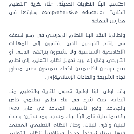
اكتسب البنّا النظريات الحديثة، مثل نظرية “التعليم
الكلي” comprehensive education وطبقها في
مدارس الجماعة.
ولطالما انتقد البنا النظام المدرسي في مصر لضعفه
في إنتاج الخريجين الذين يفتقرون إلى المهارات
الأكاديمية الأساسية ولا يشعرون بتراثهم الديني أو
التاريخي. وقال إنه يريد تحويل نظام التعليم إلى نظام
ينتج خريجين أكاديميين أكفاء يتمتعون بحس متطور
تجاه الشريعة والعادات الإسلامية[14].
وقد أولى البنا أولوية قصوى للتربية والتعليم منذ
البداية، حيث شرع في بناء نظام تعليمي خاص
بالجماعة. وفور تأسيس الجماعة في عام 1928
بالإسماعيلية قام البنّا ببناء مسجد ومدرستين؛ واحدة
للبنين وأخرى للبنات، وكان النظام التعليمي المعتمد
فيها يمثل نموذجاً جديداً ومنافساً لنظام التعليم