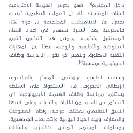
[1]
داخل المجتمع
، فهو يكرس الهيمنة الاجتماعية
للفئات المتنفذة؛ ذلك أن العملية التعليمية ليست
بمعزل عن الديناميكيات المجتمعية بل مرآة لها،
فالمدرسة بعد الأسرة تسهم في إعداد انسان
المستقبل وتكوينه، ويمس هذا التكوين القيم
السلوكية والأخلاقية والروحية، فضلاً عن المهارات
التقنية المطلوبة. وبتعبير آخر، تقوم المدرسة بوظائف
[2]
أيديولوجية ومعرفية
.
وبحسب أنطونيو غرامشي، المفكر والفيلسوف
الإيطالي المعروف، فإن الاستحواذ على السلطة
يستلزم ممارسة وظائف الهيمنة الأيديولوجية، أي
التحكم في العديد من الآليات والأدوات، وعلى رأسها
النسق التعليمي بمختلف مراحله، ونظم المعلومات
والمعارف، وبيئة الحياة اليومية والتجمعات الجماهيرية،
ومنظمات المجتمع المدني كالأحزاب والنقابات