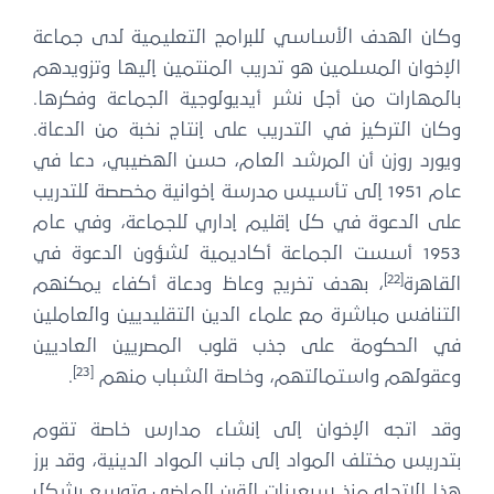
وكان الهدف الأساسي للبرامج التعليمية لدى جماعة
الإخوان المسلمين هو تدريب المنتمين إليها وتزويدهم
بالمهارات من أجل نشر أيديولوجية الجماعة وفكرها.
وكان التركيز في التدريب على إنتاج نخبة من الدعاة.
ويورد روزن أن المرشد العام، حسن الهضيبي، دعا في
عام 1951 إلى تأسيس مدرسة إخوانية مخصصة للتدريب
على الدعوة في كل إقليم إداري للجماعة، وفي عام
1953 أسست الجماعة أكاديمية لشؤون الدعوة في
[22]
القاهرة
، بهدف تخريج وعاظ ودعاة أكفاء يمكنهم
التنافس مباشرة مع علماء الدين التقليديين والعاملين
في الحكومة على جذب قلوب المصريين العاديين
[23]
وعقولهم واستمالتهم، وخاصة الشباب منهم
.
وقد اتجه الإخوان إلى إنشاء مدارس خاصة تقوم
بتدريس مختلف المواد إلى جانب المواد الدينية، وقد برز
هذا الاتجاه منذ سبعينات القرن الماضي وتوسع بشكل