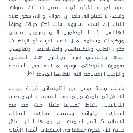
فترة المراقبة الأولية لمدة سنتين أو ثلاث سنوات.
وفيها، لا تحتاج إلى دفع أي أموال، أو إلى حضور صلاة
الليل، إنك لست مسؤولاً، فأنت أكثر حرية”. وطبقاً
للهلباوي، يلاحظ المعلمون الذين يقومون بتدريس
موضوعات منتظمة، مثل اللغة العربية أو الرياضيات،
عقول الطلاب وشخصياتهم واعتماديتهم وتفانيهم.
عندها يكتشفون أفراداً يمتلكون هذه الخصائص،
يقومون بإشراكهم بوتيرة متزايدة في الأنشطة
[27]
والنزهات الاجتماعية التي تنظمها الجماعة”
.
وعرفت مرحلة تولي عمر التلمساني قيادة جماعة
الإخوان المسلمين، من منتصف السبعينات إلى منتصف
الثمانينات، نشاطاً تعليمياً حثيثاً، حيث أُعيد فتح
المدارس الإخوانية، وسميت بمدارس “المنارات
الإسلامية”، التي اعتمدت في برامجها اتباع رسائل
حسن البنّا، لتكون منطلقاً في استقطاب الأجيال الشابة