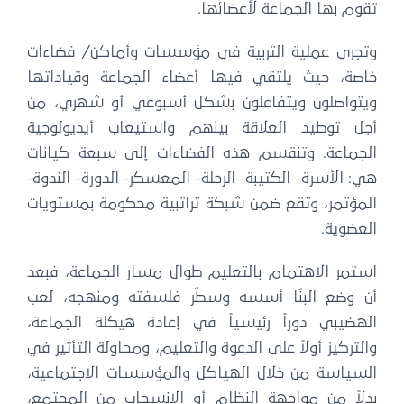
تقوم بها الجماعة لأعضائها.
وتجري عملية التربية في مؤسسات وأماكن/ فضاءات
خاصة، حيث يلتقي فيها أعضاء الجماعة وقياداتها
ويتواصلون ويتفاعلون بشكل أسبوعي أو شهري، من
أجل توطيد العلاقة بينهم واستيعاب أيديولوجية
الجماعة. وتنقسم هذه الفضاءات إلى سبعة كيانات
هي: الأسرة- الكتيبة- الرحلة- المعسكر- الدورة- الندوة-
المؤتمر، وتقع ضمن شبكة تراتبية محكومة بمستويات
العضوية.
استمر الاهتمام بالتعليم طوال مسار الجماعة، فبعد
أن وضع البنّا أسسه وسطّر فلسفته ومنهجه، لعب
الهضيبي دوراً رئيسياً في إعادة هيكلة الجماعة،
والتركيز أولاً على الدعوة والتعليم، ومحاولة التأثير في
السياسة من خلال الهياكل والمؤسسات الاجتماعية،
بدلاً من مواجهة النظام أو الانسحاب من المجتمع،