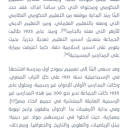
الحكومي ومحتواه الذي كان سائداً آنذاك. فقد حدد
البنّا منذ البداية موقفه من التعليم الحكومي النظامي
الذي وصفه بالتعليم العلماني، ومن التعليم الديني
[15]
للأزهر الذي نعته بالجامد
.
ومنذ عام 1935 طالبت
الجماعة بتعديل أسس التعليم تعديلاً جذرياً، بحيث
يقوم على أسس إسلامية حقة، كما اعترضت بمرارة
[16]
على المدارس المسيحية
.
وقد سعى البنّا إلى تعميم نموذج أول مدرسة افتتحها
في الإسماعيلية سنة 1931 على كل التراب المصري،
وكانت المدارس الأولى للإخوان غير رسمية، وبحلول عام
1935 كانت الجماعة تدير نحو 300 من هذه المدارس غير
الرسمية العاملة المنتشرة في جميع أنحاء مصر[17].
وفي بداية الأربعينات بدأ الإخوان يطبقون برامج تربوية
معيارية، حيث أدخلوا في تدريسهم مواد غير دينية؛
مثل الرياضيات، والعلوم، والتاريخ، والجغرافيا. ومع ذلك،