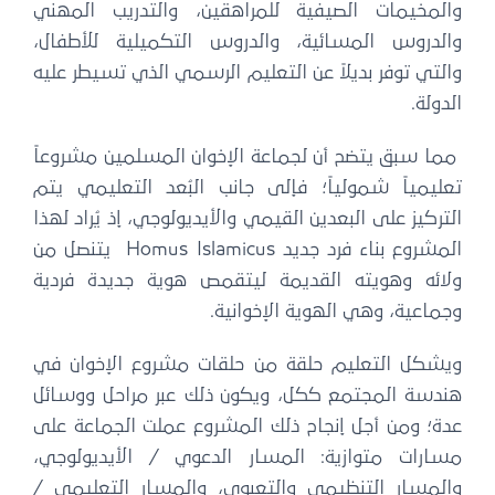
والمخيمات الصيفية للمراهقين، والتدريب المهني
والدروس المسائية، والدروس التكميلية للأطفال،
والتي توفر بديلاً عن التعليم الرسمي الذي تسيطر عليه
الدولة.
مما سبق يتضح أن لجماعة الإخوان المسلمين مشروعاً
تعليمياً شمولياً؛ فإلى جانب البُعد التعليمي يتم
التركيز على البعدين القيمي والأيديولوجي، إذ يُراد لهذا
المشروع بناء فرد جديد Homus Islamicus يتنصل من
ولائه وهويته القديمة ليتقمص هوية جديدة فردية
وجماعية، وهي الهوية الإخوانية.
ويشكل التعليم حلقة من حلقات مشروع الإخوان في
هندسة المجتمع ككل، ويكون ذلك عبر مراحل ووسائل
عدة؛ ومن أجل إنجاح ذلك المشروع عملت الجماعة على
مسارات متوازية: المسار الدعوي / الأيديولوجي،
والمسار التنظيمي والتعبوي، والمسار التعليمي /