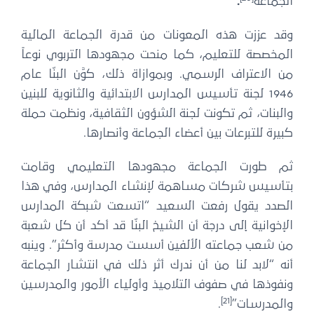
الجماعة
.
وقد عززت هذه المعونات من قدرة الجماعة المالية
المخصصة للتعليم، كما منحت مجهودها التربوي نوعاً
من الاعتراف الرسمي. وبموازاة ذلك، كوَّن البنّا عام
1946 لجنة تأسيس المدارس الابتدائية والثانوية للبنين
والبنات، ثم تكونت لجنة الشؤون الثقافية، ونظمت حملة
كبيرة للتبرعات بين أعضاء الجماعة وأنصارها.
ثم طورت الجماعة مجهودها التعليمي وقامت
بتأسيس شركات مساهمة لإنشاء المدارس، وفي هذا
الصدد يقول رفعت السعيد “اتسعت شبكة المدارس
الإخوانية إلى درجة أن الشيخ البنّا قد أكد أن كل شعبة
من شعب جماعته الألفين أسست مدرسة وأكثر”. وينبه
أنه “لابد لنا من أن ندرك أثر ذلك في انتشار الجماعة
ونفوذها في صفوف التلاميذ وأولياء الأمور والمدرسين
[21]
والمدرسات”
.