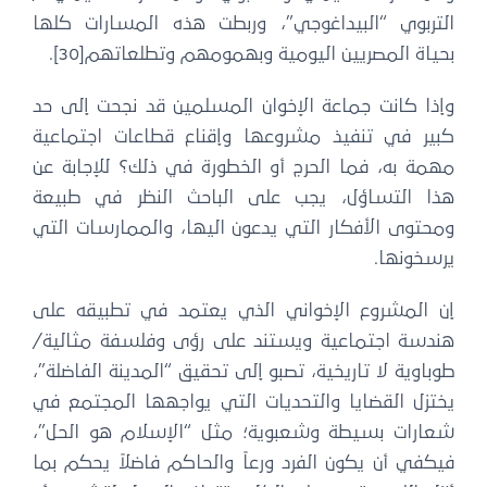
التربوي “البيداغوجي”، وربطت هذه المسارات كلها
بحياة المصريين اليومية وبهمومهم وتطلعاتهم[30].
وإذا كانت جماعة الإخوان المسلمين قد نجحت إلى حد
كبير في تنفيذ مشروعها وإقناع قطاعات اجتماعية
مهمة به، فما الحرج أو الخطورة في ذلك؟ للإجابة عن
هذا التساؤل، يجب على الباحث النظر في طبيعة
ومحتوى الأفكار التي يدعون اليها، والممارسات التي
يرسخونها.
إن المشروع الإخواني الذي يعتمد في تطبيقه على
هندسة اجتماعية ويستند على رؤى وفلسفة مثالية/
طوباوية لا تاريخية، تصبو إلى تحقيق “المدينة الفاضلة”،
يختزل القضايا والتحديات التي يواجهها المجتمع في
شعارات بسيطة وشعبوية؛ مثل “الإسلام هو الحل”،
فيكفي أن يكون الفرد ورعاً والحاكم فاضلاً يحكم بما