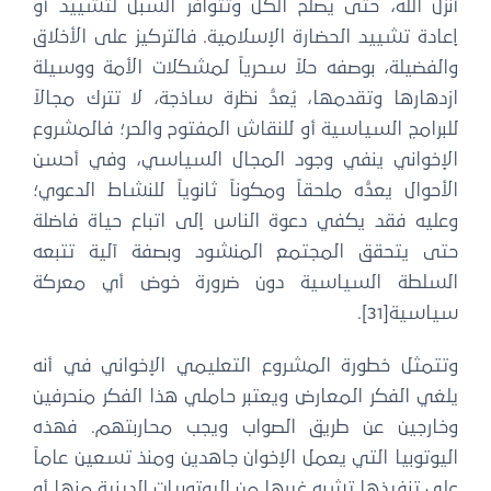
أنزل الله، حتى يصلح الكل وتتوافر السبل لتشييد أو
إعادة تشييد الحضارة الإسلامية. فالتركيز على الأخلاق
والفضيلة، بوصفه حلاً سحرياً لمشكلات الأمة ووسيلة
ازدهارها وتقدمها، يُعدُّ نظرة ساذجة، لا تترك مجالاً
للبرامج السياسية أو للنقاش المفتوح والحر؛ فالمشروع
الإخواني ينفي وجود المجال السياسي، وفي أحسن
الأحوال يعدُّه ملحقاً ومكوناً ثانوياً للنشاط الدعوي؛
وعليه فقد يكفي دعوة الناس إلى اتباع حياة فاضلة
حتى يتحقق المجتمع المنشود وبصفة آلية تتبعه
السلطة السياسية دون ضرورة خوض أي معركة
سياسية[31].
وتتمثل خطورة المشروع التعليمي الإخواني في أنه
يلغي الفكر المعارض ويعتبر حاملي هذا الفكر منحرفين
وخارجين عن طريق الصواب ويجب محاربتهم. فهذه
اليوتوبيا التي يعمل الإخوان جاهدين ومنذ تسعين عاماً
على تنفيذها تشبه غيرها من اليوتوبيات الدينية منها أو