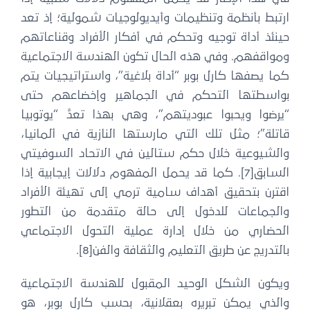
ارتبط بأنظمة وتنظيمات وأيديولوجيات شمولية؛ إذ تعد
حينئذ أداة توجيه وتحكم في أفكار الأفراد وقناعاتهم
ومواقفهم. وفي هذه الحال تكون الهندسة الاجتماعية
كما يصفها كارل بوبر “أداة بلاغية”، واستراتيجيات يتم
بواسطتها التحكم في الجماهير وإخضاعهم حتى
“يرضوا ويحبوا عبوديتهم”، وهي بهذا تعدُّ “يوتوبيا
قاتلة”؛ مثل تلك التي مارستها النازية في ألمانيا،
والشيوعية خلال حكم ستالين في الاتحاد السوفيتي
السابق[7]. كما قد يحمل المفهوم دلالات إيجابية إذا
اقترن بتحقيق أهداف سامية ترمي إلى تهيئة الأفراد
والجماعات للدخول إلى حالة متقدمة من التطور
الحضاري من خلال إدارة عملية التحول الاجتماعي
بالتدريج عن طريق التعليم والثقافة والفن[8].
ويكون الشكل الوحيد المقبول للهندسة الاجتماعية
والذي يمكن تبريره بعقلانية، بحسب كارل بوبر، هو