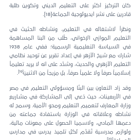
كان التركيز أكثر على التعليم الديني وتكوين طلبة
قادرين على نشر أيديولوجية الجماعة[18].
ونظراً لاشتغاله في التعليم، ونشاطه الحثيث في
التعليم الموازي الإخواني، طُلب من البنا المساهمة
في السياسة التعليمية الرسمية؛ ففي عام 1938
شارك مع شيخ الأزهر في إعداد تقرير عن توحيد نظامي
التعليم الأزهري والحديث، وشدَّد على أنه لا يريد تعليماً
[19]
إسلامياً صرفاً ولا علمياً صرفاً، بل مزيجاً من الاثنين
.
وقد زاد التعاون بين البنّا ومسؤولي التعليم في مصر
في الأربعينات، حيث دُعي إلى المشاركة في مشاريع
وزارة المعارف لتعميم التعليم ومحو الأمية. وسمح له
نشاطه وعلاقاته في الوزارة باستفادة جماعته من
دعمها المادي، ولاسميا الحصول على معونات مالية،
ولوازم مدرسية تُقدَّم لكل تلميذ يدرس في مدارس
[20]