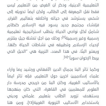
التعليمية الدينية، وذكر أن الغرض من التعليم ليس
فقط نقل المعرفة إلى الطالب، ولكن أيضاً تحويله إلى
شخص يسترشد في حياته وأخلاقه بتعاليم القرآن.
فإنشاء مجتمع جديد يسود فيه الإسلام كنظام
شامل لكل نواحي الحياة يتطلب استراتيجية تعليمية
[11]
رسمية وغير رسمية
؛ وذلك من أجل تنشئة جيل ملتزم
لإحياء الإسلام وتطبيقه في نشاطات الحياة كلها.
ويعتبر البنّا، في هذا الصدد، التربية هي “الحبل الذي
[12]
يربط الإخوان سوياً”
.
وكما تأثر البنا بجمال الدين الأفغاني ورشيد رضا وآراء
علماء إسلاميين آخرين حول التعليم، فإنه تأثر أيضاً
بالأساليب الغربية، وكان البنا من خريجي مدرسة دار
العلوم للمعلمين في القاهرة، التي كان منهجها
يستهدف تزويد الطلاب بتعليم علماني وديني
باستخدام الأساليب التربوية الغربية[13]، ومن هنا