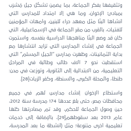
وتثقيفها بفكر الجماعة، بما يضمن تشكّل جيل مُشرَب
بمبادئ الإخوان، وما هي إلا امتداد للمدارس التي
أنشأها البنّا مثل معهد حراء للبنين، وأمهات المؤمنين
للفتيات، بالقرب من مقر الجماعة في الإسماعيلية، التي
كان قد وضع البنّا مناهجها الدراسية بنفسه. واستمرت
الجماعة في إنشاء المدارس التي تزايد انتشارها مع
بداية الثمانينات، وظهرت مدارس “الجيل المسلم” التي
استقطبت نحو 7 آلاف طالب وطالبة في المراحل
التعليمية، من الابتدائية إلى الثانوية، وتوزعت في مدن:
طنطا، والمحلة الكبرى، والسنطة، وكفر الزيات[28].
واستطاع الإخوان إنشاء مدارس لهم في جميع
محافظات مصر، حتى بلغ عددها 174 مدرسة سنة 2012،
حين وصول الجماعة للحكم، وقد تم مصادرتها كلها
عام 2013 بعد سقوطهم[29]، بالإضافة إلى خدمات
تعليمية أخرى متنوعة؛ مثل (أنشطة ما بعد المدرسة،