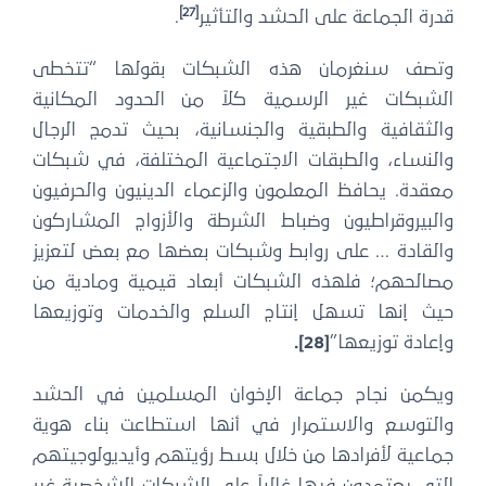
[27]
قدرة الجماعة على الحشد والتأثير
.
وتصف سنغرمان هذه الشبكات بقولها “تتخطى
الشبكات غير الرسمية كلاً من الحدود المكانية
والثقافية والطبقية والجنسانية، بحيث تدمج الرجال
والنساء، والطبقات الاجتماعية المختلفة، في شبكات
معقدة. يحافظ المعلمون والزعماء الدينيون والحرفيون
والبيروقراطيون وضباط الشرطة والأزواج المشاركون
والقادة … على روابط وشبكات بعضها مع بعض لتعزيز
مصالحهم؛ فلهذه الشبكات أبعاد قيمية ومادية من
حيث إنها تسهل إنتاج السلع والخدمات وتوزيعها
وإعادة توزيعها”
[28]
.
ويكمن نجاح جماعة الإخوان المسلمين في الحشد
والتوسع والاستمرار في أنها استطاعت بناء هوية
جماعية لأفرادها من خلال بسط رؤيتهم وأيديولوجيتهم