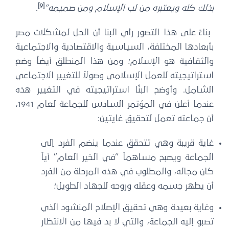
[9]
بذلك كله ويعتبره من لب الإسلام ومن صميمه”
.
بناءً على هذا التصور رأي البنا أن الحل لمشكلات مصر
بأبعادها المختلفة، السياسية والاقتصادية والاجتماعية
والثقافية هو الإسلام؛ ومن هذا المنطلق أيضاً وضع
استراتيجيته للعمل الإسلامي وصولاً للتغيير الاجتماعي
الشامل. وأوضح البنّا استراتيجيته في التغيير هذه
عندما أعلن في المؤتمر السادس للجماعة لعام 1941،
أن جماعته تعمل لتحقيق غايتين:
غاية قريبة وهي تتحقق عندما ينضم الفرد إلى
الجماعة ويصبح مساهماً “في الخير العام” أياً
كان مجاله، والمطلوب في هذه المرحلة من الفرد
أن يطهر جسمه وعقله وروحه للجهاد الطويل؛
وغاية بعيدة وهي تحقيق الإصلاح المنشود الذي
تصبو إليه الجماعة، والتي لا بد فيها من الانتظار