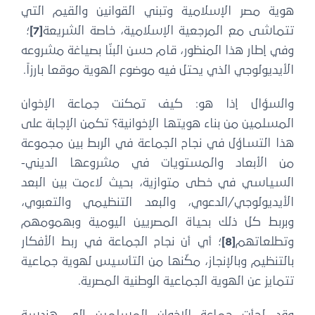
هوية مصر الإسلامية وتبني القوانين والقيم التي
تتماشى مع المرجعية الإسلامية، خاصة الشريعة
[7]
؛
وفي إطار هذا المنظور، قام حسن البنّا بصياغة مشروعه
الأيديولوجي الذي يحتل فيه موضوع الهوية موقعا بارزاً.
والسؤال إذا هو: كيف تمكنت جماعة الإخوان
المسلمين من بناء هويتها الإخوانية؟ تكمن الإجابة على
هذا التساؤل في نجاح الجماعة في الربط بين مجموعة
من الأبعاد والمستويات في مشروعها الديني-
السياسي في خطى متوازية، بحيث لاءمت بين البعد
الأيديولوجي/الدعوي، والبعد التنظيمي والتعبوي،
وبربط كل ذلك بحياة المصريين اليومية وبهمومهم
وتطلعاتهم
[8]
؛ أي أن نجاح الجماعة في ربط الأفكار
بالتنظيم وبالإنجاز، مكّنها من التأسيس لهوية جماعية
تتمايز عن الهوية الجماعية الوطنية المصرية.
وقد لجأت جماعة الإخوان المسلمين إلى هندسة