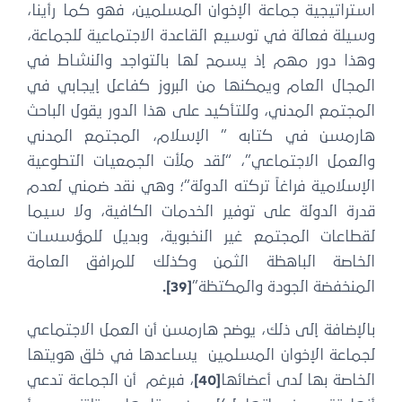
استراتيجية جماعة الإخوان المسلمين، فهو كما رأينا،
وسيلة فعالة في توسيع القاعدة الاجتماعية للجماعة،
وهذا دور مهم إذ يسمح لها بالتواجد والنشاط في
المجال العام ويمكنها من البروز كفاعل إيجابي في
المجتمع المدني، وللتأكيد على هذا الدور يقول الباحث
هارمسن في كتابه ” الإسلام، المجتمع المدني
والعمل الاجتماعي”، “لقد ملأت الجمعيات التطوعية
الإسلامية فراغاً تركته الدولة”؛ وهي نقد ضمني لعدم
قدرة الدولة على توفير الخدمات الكافية، ولا سيما
لقطاعات المجتمع غير النخبوية، وبديل للمؤسسات
الخاصة الباهظة الثمن وكذلك للمرافق العامة
المنخفضة الجودة والمكتظة”
[39]
.
بالإضافة إلى ذلك، يوضح هارمسن أن العمل الاجتماعي
لجماعة الإخوان المسلمين يساعدها في خلق هويتها
الخاصة بها لدى أعضائها
[40]
، فبرغم أن الجماعة تدعي