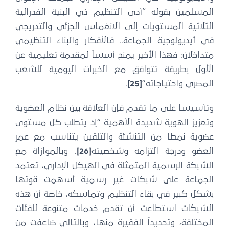
المسلمين بقوله “أدى التنظيم ذي البنية الفدرالية
الثلاثية المستويات إلى الانغماس الجزئي والتدريجي
في أيديولوجية الجماعة.. فالأفكار والبناء التنظيمي
متداخلان: فهذا الأخير يمنح أسساً لمقدمة تعليمية عن
الأول بطريقة تتوافق مع الخبرات اليومية للشعب
المصري واحتياجاته”
[25]
.
وتأسيسا على ما تقدم فإن العلاقة بين نظام العضوية
وتعزيز الهوية شديدة الأهمية “إذ يتطلب كل مستوى
عضوية نمطا من التنشئة والتلقين يتناسب مع عمر
العضو ودرجة التزامه وشخصيته
[26]
. وبالموازاة مع
الشبكة الرسمية المتمثلة في الهيكل الإداري، تعتمد
الجماعة على شبكات غير رسمية أسهمت قوتها
بشكل كبير في بقاء التنظيم وتماسكه، خاصة أن هذه
الشبكات استطاعت أن تقدم خدمات متنوعة للفئات
المختلفة، وتحديداً الفقيرة منها، وبالتالي ضاعفت من