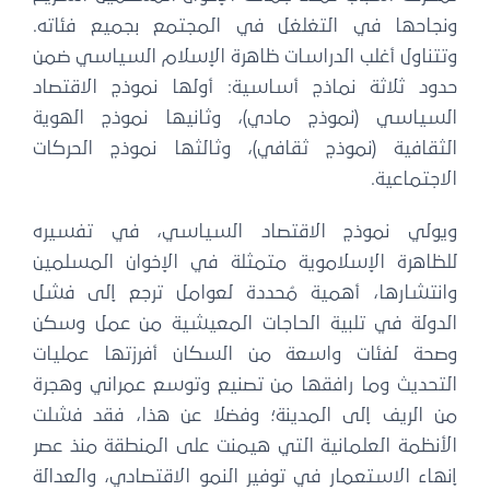
ونجاحها في التغلغل في المجتمع بجميع فئاته.
وتتناول أغلب الدراسات ظاهرة الإسلام السياسي ضمن
حدود ثلاثة نماذج أساسية: أولها نموذج الاقتصاد
السياسي (نموذج مادي)، وثانيها نموذج الهوية
الثقافية (نموذج ثقافي)، وثالثها نموذج الحركات
الاجتماعية.
ويولي نموذج الاقتصاد السياسي، في تفسيره
للظاهرة الإسلاموية متمثلة في الإخوان المسلمين
وانتشارها، أهمية مُحددة لعوامل ترجع إلى فشل
الدولة في تلبية الحاجات المعيشية من عمل وسكن
وصحة لفئات واسعة من السكان أفرزتها عمليات
التحديث وما رافقها من تصنيع وتوسع عمراني وهجرة
من الريف إلى المدينة؛ وفضلا عن هذا، فقد فشلت
الأنظمة العلمانية التي هيمنت على المنطقة منذ عصر
إنهاء الاستعمار في توفير النمو الاقتصادي، والعدالة