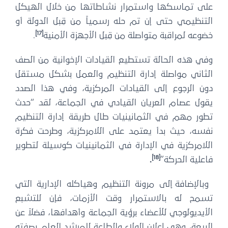
على تماسكها واستمرار نشاطاتها من خلال الهيكل
التنظيمي حتى إن تم حله رسمياً من قِبل الدولة أو
[17]
خضوعه لمراقبة متواصلة من قِبل الأجهزة الأمنية
.
وفي هذه الحالة تستطيع القيادات الإخوانية من الصف
الثاني مواصلة إدارة التنظيم والعمل بشكل مستقل
دون الرجوع إلى القيادات المركزية، وفي هذا الصدد
يقول عصام العريان القيادي في الجماعة، لقد “حدث
تطور مهم في الثمانينيات طال طريقة إدارة التنظيم
نفسه، حيث بدأ يعتمد على اللامركزية، وطرحت فكرة
اللامركزية في الإدارة في الثمانينيات كوسيلة لتطوير
[18]
فاعلية الحركة”
.
وبالإضافة إلى مرونة التنظيم وهياكله الإدارية التي
تسمح له بالاستمرار وقت الأزمات، فإن للتشبع
الأيديولوجي للأعضاء برؤية الجماعة وأهدافها، فضلاً عن
البيعة، وهي إعلان الولاء والطاعة للمرشد العام بصفته