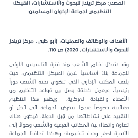
المصدر: مركز تريندز للبحوث والاستشارات، الهيكل
التنظيمي لجماعة الإخوان المسلمين:
الأهداف والوظائف والعمليات، (أبو ظبي، مركز تريندز
للبحوث والاستشارات، 2020) ص 110.
وقد شكل نظام الشُعب منذ فترة التأسيس الأولى
للجماعة بناءً أساسياً ضمن الهيكل التنظيمي، حيث
يلعب المكتب الإداري الذي تنضوي تحته الشُعب دوراً
رئيسياً، ويعمل كحلقة وصل بين قواعد التنظيم من
الأعضاء والقيادة المركزية. ويظهر هذا التنظيم
فعاليته خصوصاً عندما تتعرض الجماعة إلى الحل أو
التقييد على نشاطاتها من قِبل الدولة، فيكون هناك
تعاون واتصال بين المكاتب الفرعية والشُّعب وصولاً إلى
الأسرة أصغر وحدة تنظيمية؛ وهكذا تحافظ الجماعة