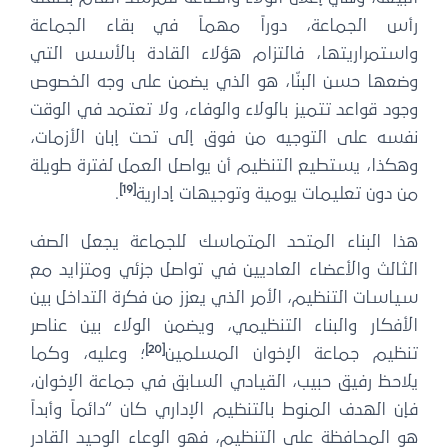
رأس الجماعة، دوراً مهماً في بقاء الجماعة
واستمراريتها، فالتزام هؤلاء القادة بالأسس التي
وضعها حسن البنّا، هو الذي يضمن على وجه الخصوص
وجود قواعد تتميز بالولاء والوفاء، ولا تعتمد في الوقت
نفسه على التوجيه من فوق إلى تحت إبان الأزمات،
وهكذا، يستطيع التنظيم أن يواصل العمل لفترة طويلة
[19]
من دون تعليمات يومية وتوجيهات إدارية
.
هذا البناء المتحد المتماسك للجماعة يجعل الصف
الثالث والأعضاء العاديين في تواصل جزئي ومتزايد مع
سياسات التنظيم، الأمر الذي يعزز من فكرة التداخل بين
الأفكار والبناء التنظيمي، ويضمن الولاء بين عناصر
[20]
تنظيم جماعة الإخوان المسلمين
؛ وعليه، وكما
يلاحظ رفيق حبيب، القيادي السابق في جماعة الإخوان،
فإن الهدف المنوط بالتنظيم الإداري كان “دائماً وأبداً
هو المحافظة على التنظيم، فهو الوعاء الوحيد القادر