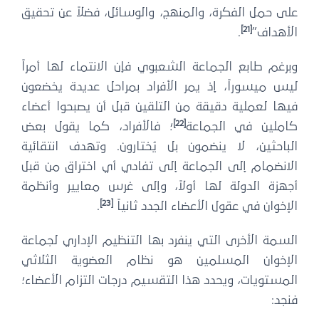
على حمل الفكرة، والمنهج، والوسائل، فضلاً عن تحقيق
[21]
الأهداف”
.
وبرغم طابع الجماعة الشعبوي فإن الانتماء لها أمراً
ليس ميسوراً، إذ يمر الأفراد بمراحل عديدة يخضعون
فيها لعملية دقيقة من التلقين قبل أن يصبحوا أعضاء
[22]
كاملين في الجماعة
؛ فالأفراد، كما يقول بعض
الباحثين، لا ينضمون بل يُختارون. وتهدف انتقائية
الانضمام إلى الجماعة إلى تفادي أي اختراق من قبل
أجهزة الدولة لها أولاً، وإلى غرس معايير وأنظمة
[23]
الإخوان في عقول الأعضاء الجدد ثانياً
.
السمة الأخرى التي ينفرد بها التنظيم الإداري لجماعة
الإخوان المسلمين هو نظام العضوية الثلاثي
المستويات، ويحدد هذا التقسيم درجات التزام الأعضاء؛
فنجد: