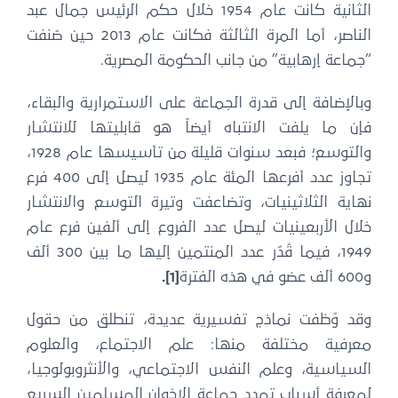
الثانية كانت عام 1954 خلال حكم الرئيس جمال عبد
الناصر، أما المرة الثالثة فكانت عام 2013 حين صُنفت
“جماعة إرهابية” من جانب الحكومة المصرية.
وبالإضافة إلى قدرة الجماعة على الاستمرارية والبقاء،
فإن ما يلفت الانتباه أيضاً هو قابليتها للانتشار
والتوسع؛ فبعد سنوات قليلة من تأسيسها عام 1928،
تجاوز عدد أفرعها المئة عام 1935 ليصل إلى 400 فرع
نهاية الثلاثينيات، وتضاعفت وتيرة التوسع والانتشار
خلال الأربعينيات ليصل عدد الفروع إلى ألفين فرع عام
1949، فيما قُدّر عدد المنتمين إليها ما بين 300 ألف
و600 ألف عضو في هذه الفترة
[1]
.
وقد وُظفت نماذج تفسيرية عديدة، تنطلق من حقول
معرفية مختلفة منها: علم الاجتماع، والعلوم
السياسية، وعلم النفس الاجتماعي، والأنثروبولوجيا،
لمعرفة أسباب تمدد جماعة الإخوان المسلمين السريع