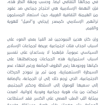
في مجالها الثقافي أيضاً. وحسب وجهة النظر هذه،
فإن النهضة الإسلامية هي احتجاج جماعي ضد عقود
من الهيمنة الثقافية الغربية، حيث استعاد المسلمون
تراثهم الإسلامي كمصدر إيجابي و”أصيل” للهوية
والقيم.
وإن كان هذين النموذجين قد ألقيا بعض الضوء على
أسباب انجذاب فئات اجتماعية عريضة لجماعات الإسلام
السياسي عموماً، فإنهما لا يساعدان على تفسير
أسباب استمرارية هذه الجماعات ومحافظتها على
كيانها ووجودها رغم الظروف المانعة ورغم انتهاء عصر
السيطرة الاستعمارية، ومن ثم برز نموذج الحركات
الاجتماعية، الذي يُرجع ذلك إلى أن الجماعة، بالإضافة
إلى سعيها للوصول إلى السلطة وحكم المجتمع،
تمكنت من بناء هوية جماعية وفردية إخوانية، أصبحت
بمثابة اللب الصلب العصي على الكسر. فقد استطاعت
الجماعة بناء وضمان بقاء هوية مستقلة وفريدة