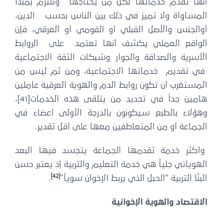
أنها تقدم خدماتها لكل من يحتاجها وتلتزم بمبدأ
المساواة ولا تميز في ذلك بين الناس بحسب الدين،
أوالجنس والأصل القبلي أو القومي أو العرقي، فإن
الواقع العملي يكشف أنها تعتمد على الروابط
الأسرية والصداقة والجوار وشبكات الثقة الاجتماعية
في تقديم خدماتها الاجتماعية، ومن ثم ليس من
المستغرب أن تكون روابط الدم والهوية العرقية عاملين
هامين جداً في تحديد من يتلقى هذه الخدمات[41]،
وهؤلاء بالطبع سيكونون بالدرجة الأولى أعضاء في
الجماعة أو من المتعاطفين معها على أقل تقدير.
وأكثر خدمة تقدمها الجماعة يتجسد فيها البعد
الهوياتي جلياً هي خدمة التعليم والتربية إذ يعتبر حسن
[42]
البنّا التربية “الحبل الذي يربط الإخوان سوياً”
.
الاقتصاد والهوية الإخوانية