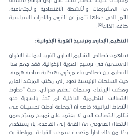
مقترحات عديدة للإصلاح لتنفذ على أرض الواقع سلسلة
من المشروعات والأنشطة الاقتصادية والاجتماعية،
الأمر الذي جعلها تتميز عن القوى والأحزاب السياسية
[12]
كافة، آنذاك
.
التنظيم الإداري وترسيخ الهوية الإخوانية:
ساهمت خصائص التنظيم الإداري الفريد لجماعة الإخوان
المسلمين في ترسيخ الهوية الإخوانية. فقد جمع هذا
التنظيم بين خصائص بناء مركزي بهيكلية قيادية هرمية،
حيث السلطات الرئيسية تعود إلى مكتب المرشد العام
ومكتب الإرشاد، وسمات تنظيم فدرالي، حيث “خطوط
الاتصالات التنظيمية الداخلية لم تحذُ بالضرورة حذو
الأنماط التراتبية؛ خاصة أن الجماعة أدخلت تحسينات على
نظام الاتصالات الذي لا يعتمد على نموذج متدرّج ضمن
الاتصال العمودي من القمة إلى القاعدة، بل يستخدم
بدلاً من ذلك أطراً متعددة سمحت للقيادة بمواصلة بث