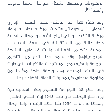
المعلومات وتدفقها بشكل متواصل نسبياً عمودياً
[13]
وأفقياً”
.
وقد جعل هذا أحد الباحثين يصف التنظيم الإداري
للإخوان بـ “المركزية المرنة” حيث “مركزية اتخاذ القرار، ولا
مركزية التنفيذ”، والتي تمنح الشُّعب والمكاتب الإدارية
درجة عالية من الاستقلالية في صيغة السياسات
المحلية وتنظيم الفعاليات والإشراف على الأنشطة
الاجتماعية
[14]
. وقد سمح هذا النوع من التنظيم
للجماعة بالتكيف مع المستجدات والتغيرات التي طرأت
في البيئة المحيطة بها، وبصفة خاصة مكّنها من
مقاومة وتخطي كل محاولات الدولة للقضاء عليها.
وقد أظهر هذا النوع من التنظيم بعض الفعالية حين
جرى حظر الجماعة في سنة 1948 إبان الحكم الملكي،
وبعدها في سنة 1954 خلال عهد الرئيس الراحل جمال
عبد الناصر. كما ظهرت فعاليته خلال عهدي الرئيسين