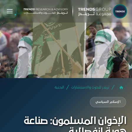
تريندز للبحوث والاستشارات
البحثية
الإسلام السياسي
الإخوان المسلمون: صناعة
هوية انفصالية