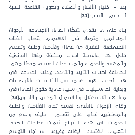
بها – اختيار الأنصار والأعضاء وتكوين القاعدة الصلبة
للتنظيم – التنفيذ
[33]
.
بناء على ما تقدم، شكّل العمل الاجتماعي للإخوان
المسلمين متمثلاً في الاهتمام بقضايا الفئات
الاجتماعية الفقيرة من عمال وفلاحين وطلبة وتقديم
حلول لها بواسطة أدوات مختلفة منها القانونية
والمهنية والخدمية والمساعدات العينية، مدخلاً مهماً
للجماعة لكسب التأييد والتمدد. وبذلت الجماعة، في
هذا الصدد، جهودا ضخمة في الثلاثينيات والأربعينيات
وبداية الخمسينيات في سبيل حماية حقوق العمال في
مواجهة الاستغلال والرأسمال المحلي والأجنبي
[34]
.
وقام الإخوان بالشيء نفسه تجاه الفلاحين والطلبة
والموظفين، فدأبوا على تقديم طيف واسع من
الخدمات إلى هذه الشرائح شملت قطاعات الصحة،
التعليم، الاقتصاد، الإغاثة وغيرها من أجل التوسع