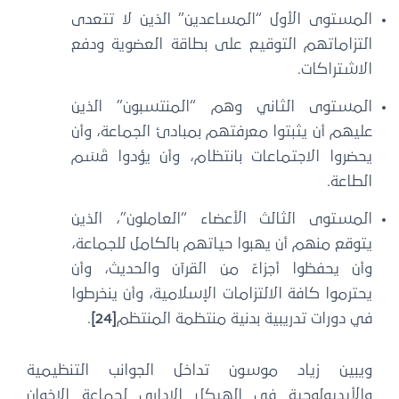
المستوى الأول “المساعدين” الذين لا تتعدى
التزاماتهم التوقيع على بطاقة العضوية ودفع
الاشتراكات.
المستوى الثاني وهم “المنتسبون” الذين
عليهم أن يثبتوا معرفتهم بمبادئ الجماعة، وأن
يحضروا الاجتماعات بانتظام، وأن يؤدوا قَسَم
الطاعة.
المستوى الثالث الأعضاء “العاملون”، الذين
يتوقع منهم أن يهبوا حياتهم بالكامل للجماعة،
وأن يحفظوا أجزاءً من القرآن والحديث، وأن
يحترموا كافة الالتزامات الإسلامية، وأن ينخرطوا
في دورات تدريبية بدنية منتظمة المنتظم
[24]
.
ويبين زياد موسون تداخل الجوانب التنظيمية
والأيديولوجية في الهيكل الإداري لجماعة الإخوان