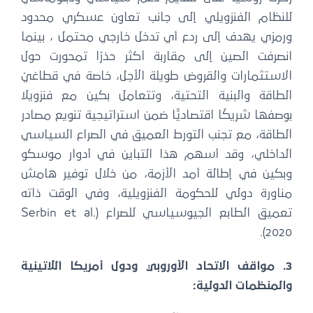
للنظام الفنزويلي إلى جانب تعاون عسكري محدود
ورمزي يهدف إلى ردع أي تدخل خارجي محتمل ، بينما
انصرفت الصين إلى مقاربة أكثر حذرًا تمحورت حول
الاستثمارات والقروض طويلة الأجل، خاصة في قطاعَيْ
الطاقة والبنية التحتية، وتتعامل بكين مع فنزويلا
بوصفها شريكًا اقتصاديًّا ضمن استراتيجية تنويع مصادر
الطاقة، مع تجنب التورط العميق في الصراع السياسي
الداخلي، وقد أسهم هذا التباين في أدوار موسكو
وبكين في إطالة أمد الأزمة، من خلال توفير هامش
مناورة دولي للحكومة الفنزويلية، وفي الوقت ذاته
تعميق الطابع الجيوسياسي للصراع (Serbin et al.
2020).
3. مواقف الاتحاد الأوروبي ودول أمريكا اللاتينية
والمنظمات الدولية: