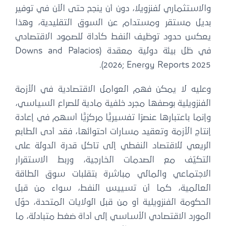
والاستثماري لفنزويلا، دون أن ينجح حتى الآن في توفير
بديل مستقر ومستدام عن السوق التقليدية، وهذا
يعكس حدود توظيف النفط كأداة للصمود الاقتصادي
في ظل بيئة دولية معقدة (Downs and Palacios
2026; Energy Reports 2025).
وعليه لا يمكن فهم العوامل الاقتصادية في الأزمة
الفنزويلية بوصفها مجرد خلفية مادية للصراع السياسي،
وإنما باعتبارها عنصرًا تفسيريًّا مركزيًّا أسهم في إعادة
إنتاج الأزمة وتعقيد مسارات احتوائها، فقد أدى الطابع
الريعي للاقتصاد النفطي إلى تآكل قدرة الدولة على
التكيّف مع الصدمات الخارجية، وربط الاستقرار
الاجتماعي والمالي مباشرة بتقلبات سوق الطاقة
العالمية، كما أن تسييس النفط، سواء من قبل
الحكومة الفنزويلية أو من قبل الولايات المتحدة، حوّل
المورد الاقتصادي الأساسي إلى أداة ضغط متبادلة، ما