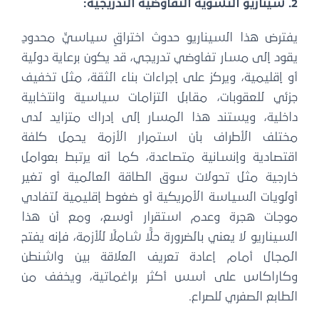
2. سيناريو التسوية التفاوضية التدريجية:
يفترض هذا السيناريو حدوث اختراقٍ سياسيٍّ محدودٍ
يقود إلى مسار تفاوضي تدريجي، قد يكون برعاية دولية
أو إقليمية، ويركز على إجراءات بناء الثقة، مثل تخفيف
جزئي للعقوبات، مقابل التزامات سياسية وانتخابية
داخلية، ويستند هذا المسار إلى إدراك متزايد لدى
مختلف الأطراف بأن استمرار الأزمة يحمل كلفة
اقتصادية وإنسانية متصاعدة، كما أنه يرتبط بعوامل
خارجية مثل تحولات سوق الطاقة العالمية أو تغير
أولويات السياسة الأمريكية أو ضغوط إقليمية لتفادي
موجات هجرة وعدم استقرار أوسع، ومع أن هذا
السيناريو لا يعني بالضرورة حلًّا شاملًا للأزمة، فإنه يفتح
المجال أمام إعادة تعريف العلاقة بين واشنطن
وكاراكاس على أسس أكثر براغماتية، ويخفف من
الطابع الصفري للصراع.