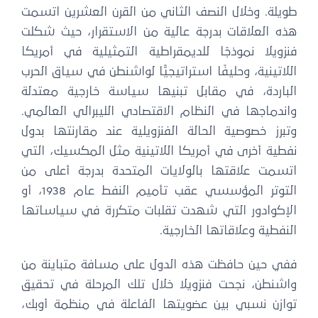
طويلة. وخلال النصف الثاني من القرن العشرين اتسمت
هذه العلاقات بدرجة عالية من الاستقرار، حيث شكلت
فنزويلا نموذجًا للديمقراطية التمثيلية في أمريكا
اللاتينية، وحليفًا استراتيجيًّا لواشنطن في سياق الحرب
الباردة، في مقابل تبنيها سياسة خارجية معتدلة
واندماجها في النظام الاقتصادي الليبرالي العالمي.
وتبرز خصوصية الحالة الفنزويلية عند مقارنتها بدول
نفطية أخرى في أمريكا اللاتينية مثل المكسيك، التي
اتسمت علاقتها بالولايات المتحدة بدرجة أعلى من
التوتر المؤسسي عقب تأميم النفط عام 1938، أو
الإكوادور التي شهدت تقلبات متكررة في سياساتها
النفطية وعلاقاتها الخارجية.
ففي حين حافظت هذه الدول على مسافة متباينة من
واشنطن، نجحت فنزويلا خلال تلك المرحلة في تحقيق
توازن نسبي بين عضويتها الفاعلة في منظمة أوبك،