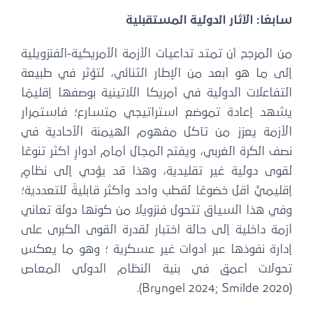
سابعًا: الآثار الدولية المستقبلية
من المرجح أن تمتد تداعيات الأزمة الأمريكية-الفنزويلية
إلى ما هو أبعد من الإطار الثنائي، لتؤثر في طبيعة
التفاعلات الدولية في أمريكا اللاتينية بوصفها إقليمًا
يشهد إعادة تموضع استراتيجي متسارع؛ فاستمرار
الأزمة يعزز من تآكل مفهوم الهيمنة الأحادية في
نصف الكرة الغربي، ويفتح المجال أمام أدوارٍ أكثر تنوعًا
لقوى دولية غير تقليدية، وهذا قد يؤدي إلى نظامٍ
إقليميٍّ أقل خضوعًا لقطب واحد وأكثر قابليةً للتعددية؛
وفي هذا السياق تتحول فنزويلا من كونها دولة تعاني
أزمة داخلية إلى حالة اختبار لقدرة القوى الكبرى على
إدارة نفوذها عبر أدوات غير عسكرية ؛ وهو ما يعكس
تحولات أعمق في بنية النظام الدولي المعاص
(Bryngel 2024; Smilde 2020).