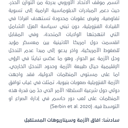
اتسم موقف الاتحاد الأوروبي بدرجة من التوازن الحذر،
حيث دعم المبادرات الدبلوماسية الرامية إلى تسوية
تفاوضية، وفرض عقوبات محدودة تستهدف أفرادًا في
القيادة الفنزويلية، دون تبني سياسة العزل الشامل
التي انتهجتها الولايات المتحدة، وفي المقابل
انقسمت دول أمريكا اللاتينية بين معسكر مؤيد
للضغوط الأمريكية، وآخر يدعو إلى مبدأ عدم التدخل
وحل الأزمة عبر الحوار، وهو ما عكس تباينًا في الرؤى
الإقليمية حيال طبيعة الأزمة وحدود التدخل الخارجي،
أما على مستوى المنظمات الدولية، فقد واجهت
الأزمة الفنزويلية صعوبات بنيوية، تمثلت في غياب توافق
دولي حول شرعية السلطة؛ الأمر الذي حدَّ من قدرة هذه
المنظمات على لعب دور حاسم في إدارة الصراع أو
التوسط فيه. (Serbin et al. 2020)
سادسًا: آفاق الأزمة وسيناريوهات المستقبل