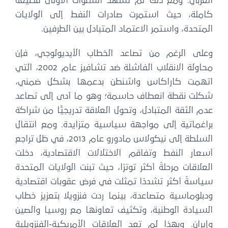
الغربي. ومع ذلك لم تشهد السنوات الأولى قطيعة
كاملة، حيث استمرت صادرات النفط إلى الولايات
المتحدة، واستمر الاعتماد المتبادل بين الطرفين.
وعلى الرغم من تصاعد الخطاب الأيديولوجي، فإن
محاولة الانقلاب الفاشلة ضد تشافيز عام 2002، التي
اتهمت كاراكاس واشنطن بدعمها بشكل ضمني،
شكلت نقطة انعطاف حاسمة؛ وهو ما أدى إلى تصاعد
عدم الثقة المتبادل، وتحول العلاقة تدريجيًّا من شراكة
براغماتية إلى مواجهة سياسية متزايدة. ومع انتقال
السلطة إلى نيكولاس مادورو عام 2013، في ظل تراجع
أسعار النفط وتفاقم الاختلالات الاقتصادية، دخلت
العلاقات مرحلةً أكثر توترًا، حيث تبنت الولايات المتحدة
سياسةً أكثر تشددًا تمثلت في فرض عقوبات اقتصادية
ودبلوماسية متصاعدة، بينما ردت فنزويلا بتعزيز خطاب
السيادة الوطنية، وتكثيف تعاونها مع روسيا والصين
وإيران. وبهذا لم تعد العلاقات الأمريكية-الفنزويلية