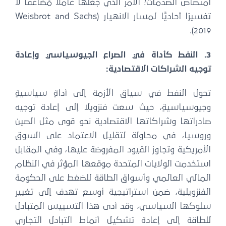
امتصاص الصدمات؛ الأمر الذي جعلها عاملًا مُضاعفًا لا
تفسيرًا أحاديًّا لمسار الانهيار (Weisbrot and Sachs
2019).
3. النفط كأداة في الصراع الجيوسياسي وإعادة
توجيه الشراكات الاقتصادية:
تحول النفط في سياق الأزمة إلى أداةٍ سياسيةٍ
وجيوسياسيةٍ، حيث سعت فنزويلا إلى إعادة توجيه
صادراتها وشراكاتها الاقتصادية نحو قوى مثل الصين
وروسيا، في محاولة لتقليل الاعتماد على السوق
الأمريكية وتجاوز القيود المفروضة عليها، وفي المقابل
استخدمت الولايات المتحدة موقعها المؤثر في النظام
المالي العالمي وأسواق الطاقة للضغط على الحكومة
الفنزويلية، ضمن استراتيجية أوسع تهدف إلى تغيير
سلوكها السياسي، وقد أدى هذا التسييس المتبادل
للطاقة إلى إعادة تشكيل أنماط التبادل التجاري