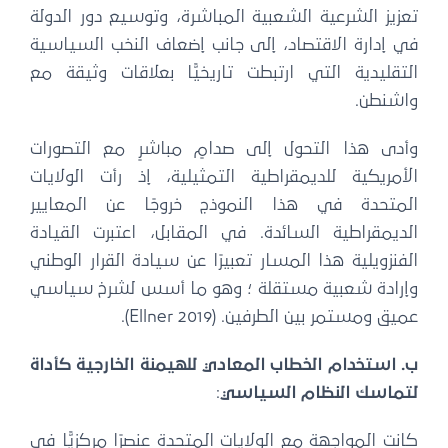
تعزيز الشرعية الشعبية المباشرة، وتوسيع دور الدولة
في إدارة الاقتصاد، إلى جانب إضعاف النخب السياسية
التقليدية التي ارتبطت تاريخيًّا بعلاقات وثيقة مع
واشنطن.
وأدى هذا التحول إلى صدامٍ مباشرٍ مع التصورات
الأمريكية للديمقراطية التمثيلية، إذ رأت الولايات
المتحدة في هذا النموذج خروجًا عن المعايير
الديمقراطية السائدة. في المقابل، اعتبرت القيادة
الفنزويلية هذا المسار تعبيرًا عن سيادة القرار الوطني
وإرادة شعبية مستقلة ؛ وهو ما أسس لشرخ سياسي
عميق ومستمر بين الطرفين. (Ellner 2019).
ب. استخدام الخطاب المعادي للهيمنة الخارجية كأداة
لتماسك النظام السياسي
:
كانت المواجهة مع الولايات المتحدة عنصرًا مركزيًّا في