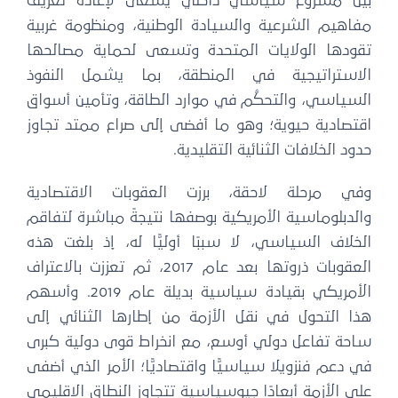
بين مشروع سياسي داخلي يسعى لإعادة تعريف
مفاهيم الشرعية والسيادة الوطنية، ومنظومة غربية
تقودها الولايات المتحدة وتسعى لحماية مصالحها
الاستراتيجية في المنطقة، بما يشمل النفوذ
السياسي، والتحكُّم في موارد الطاقة، وتأمين أسواق
اقتصادية حيوية؛ وهو ما أفضى إلى صراع ممتد تجاوز
حدود الخلافات الثنائية التقليدية.
وفي مرحلة لاحقة، برزت العقوبات الاقتصادية
والدبلوماسية الأمريكية بوصفها نتيجةً مباشرة لتفاقم
الخلاف السياسي، لا سببًا أوليًّا له، إذ بلغت هذه
العقوبات ذروتها بعد عام 2017، ثم تعززت بالاعتراف
الأمريكي بقيادة سياسية بديلة عام 2019. وأسهم
هذا التحول في نقل الأزمة من إطارها الثنائي إلى
ساحة تفاعل دولي أوسع، مع انخراط قوى دولية كبرى
في دعم فنزويلا سياسيًّا واقتصاديًّا؛ الأمر الذي أضفى
على الأزمة أبعادًا جيوسياسية تتجاوز النطاق الإقليمي