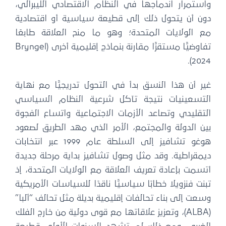
واستمرار اندماجها في النظام الاقتصادي الليبرالي،
دون أن يتحول ذلك إلى قطيعة سياسية أو اقتصادية
مع الولايات المتحدة؛ وهو ما منح العلاقة طابعًا
تفاوضيًّا مستقرًّا مقارنة بنماذج إقليمية أخرى (Bryngel
2024).
غير أن هذا النسق بدأ في التحول تدريجيًّا مع نهاية
التسعينيات نتيجة تآكل شرعية النظام السياسي
التقليدي وتصاعد الأزمات الاجتماعية واتساع الفجوة
بين الدولة والمجتمع، الأمر الذي مهد الطريق لصعود
هوغو تشافيز إلى السلطة عام 1999 عبر انتخابات
ديمقراطية. وقد مثل وصول تشافيز بداية مرحلة جديدة
اتسمت بإعادة تعريف العلاقة مع الولايات المتحدة، إذ
تبنت فنزويلا خطابًا سياسيًّا ناقدًا للسياسات الأمريكية
وسعت إلى بناء تحالفات إقليمية بديلة مثل تحالف “ألبا”
(ALBA)، وتعزيز علاقاتها مع قوى دولية من خارج الفلك