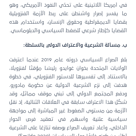
في أمريكا اللاتينية على تحدّي النفوذ الأمريكي، وهو
ما يفسر إصرار واشنطن على ربط الأزمة الفنزويلية
بقضايا الديمقراطية وحقوق الإنسان، واستخدام هذه
القضايا كإطار شرعي للضغط السياسي والدبلوماسي.
ب. مسألة الشرعية والاعتراف الدولي بالسلطة:
بلغ الصراع السياسي ذروته عام 2019 عندما اعترفت
الولايات المتحدة بخوان غوايدو رئيسًا مؤقتًا لفنزويلا،
بالاستناد إلى تفسيرها للدستور الفنزويلي، في خطوة
هدفت إلى نزع الشرعية الدولية عن حكومة مادورو.
ودفع المجتمع الدولي إلى تبني موقف مماثل، وقد
شكّل هذا الاعتراف سابقة في العلاقات الثنائية، إذ نقل
الأزمة من مستوى الضغوط غير المباشرة إلى مواجهة
سياسية علنية وأسهم في تعقيد فرص الحوار
الداخلي، وأعاد تعريف الصراع بوصفه تنازعًا على الشرعية