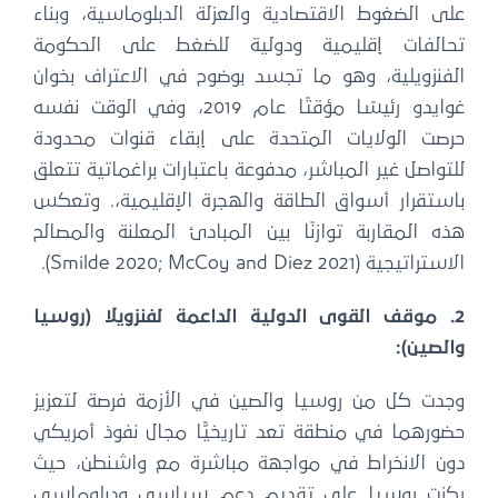
على الضغوط الاقتصادية والعزلة الدبلوماسية، وبناء
تحالفات إقليمية ودولية للضغط على الحكومة
الفنزويلية، وهو ما تجسد بوضوح في الاعتراف بخوان
غوايدو رئيسًا مؤقتًا عام 2019، وفي الوقت نفسه
حرصت الولايات المتحدة على إبقاء قنوات محدودة
للتواصل غير المباشر، مدفوعة باعتبارات براغماتية تتعلق
باستقرار أسواق الطاقة والهجرة الإقليمية،. وتعكس
هذه المقاربة توازنًا بين المبادئ المعلنة والمصالح
الاستراتيجية (Smilde 2020; McCoy and Diez 2021).
2. موقف القوى الدولية الداعمة لفنزويلا (روسيا
والصين):
وجدت كل من روسيا والصين في الأزمة فرصة لتعزيز
حضورهما في منطقة تعد تاريخيًّا مجال نفوذ أمريكي
دون الانخراط في مواجهة مباشرة مع واشنطن، حيث
ركزت روسيا على تقديم دعم سياسي ودبلوماسي