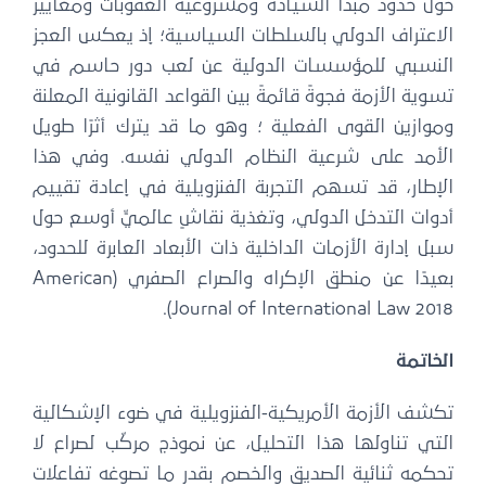
حول حدود مبدأ السيادة ومشروعية العقوبات ومعايير
الاعتراف الدولي بالسلطات السياسية؛ إذ يعكس العجز
النسبي للمؤسسات الدولية عن لعب دور حاسم في
تسوية الأزمة فجوةً قائمةً بين القواعد القانونية المعلنة
وموازين القوى الفعلية ؛ وهو ما قد يترك أثرًا طويل
الأمد على شرعية النظام الدولي نفسه. وفي هذا
الإطار، قد تسهم التجربة الفنزويلية في إعادة تقييم
أدوات التدخل الدولي، وتغذية نقاشٍ عالميٍّ أوسع حول
سبل إدارة الأزمات الداخلية ذات الأبعاد العابرة للحدود،
بعيدًا عن منطق الإكراه والصراع الصفري (American
Journal of International Law 2018).
الخاتمة
تكشف الأزمة الأمريكية-الفنزويلية في ضوء الإشكالية
التي تناولها هذا التحليل، عن نموذج مركّب لصراع لا
تحكمه ثنائية الصديق والخصم بقدر ما تصوغه تفاعلات