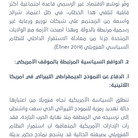
وفّر توسّع الاقتصاد غير الرسمي قاعدة اجتماعية أكثر
قابلية لتلقي هذا الخطاب، في ظل اعتماد شرائح
واسعة من المجتمع على شبكات توزيع ورعاية غير
رسمية مرتبطة بالدولة. وبهذا أصبحت الأزمة مع الولايات
المتحدة جزءًا من معادلة الاستقرار الداخلي للنظام
السياسي الفنزويلي (Ellner 2019).
2. الدوافع السياسية المرتبطة بالموقف الأمريكي:
أ. الدفاع عن النموذج الديمقراطي الليبرالي في أمريكا
اللاتينية:
تنطلق السياسة الأمريكية تجاه فنزويلا من اعتبارها
حالة تهديد رمزية للنموذج الليبرالي الذي سعت واشنطن
إلى ترسيخه في المنطقة منذ نهاية الحرب الباردة، فقد
رأت الإدارات الأمريكية المتعاقبة أن استمرار النظام
الفنزويلي بصيغته الحالية قد يشجع نماذج حكم بديلة