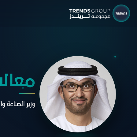
شركات م
البحوث 
نبذ
الب
معالي
الإ
التق
وزير الصناعة و
الآر
جائ
الخ