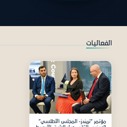
دعو
الفعاليات
مؤتمر “تريندز- المجلس الأطلسي”