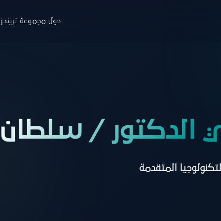
حول مجموعة تريندز
جموعة تريندز
والاستشارات
التدريب
البار
ة
نبذة
ن
حوث
البرامج
ا
 الدكتور / سلطان ب
صدارات
منصة نخبة الخبراء
خ
ارير
التسجيل
ط
التكنولوجيا المتقدمة
اء
زة تريندز هاب
دمات الاستشارية