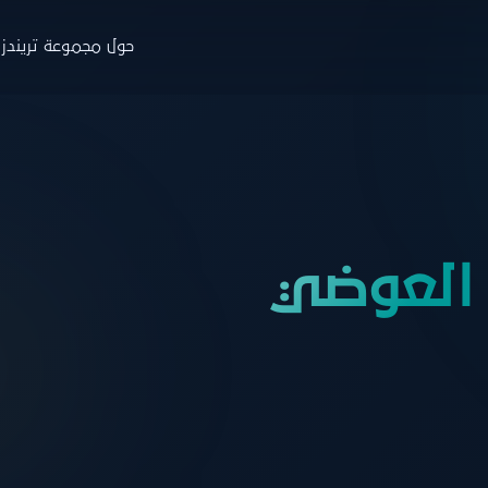
حول مجموعة تريندز
جموعة تريندز
والاستشارات
التدريب
البار
ة
نبذة
ن
حوث
البرامج
ا
 العوضي
صدارات
منصة نخبة الخبراء
خ
ارير
التسجيل
ط
اء
زة تريندز هاب
دمات الاستشارية