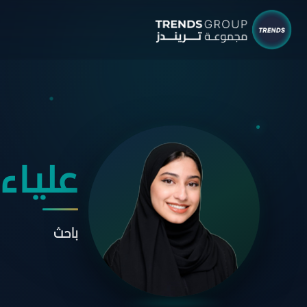
شركات م
البحوث 
نبذ
الب
علياء
الإ
التق
باحث
الآر
جائ
الخ