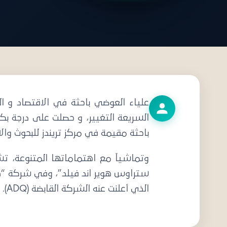
دعو
علياء العوضي باحثة في الاقتصاد و ال
السريعة التغيير، و حصلت على درجة بكا
باحثة مقيمة في مركز تريندز للبحوث والاستشار
وتماشياً مع اهتماماتها المتنوعة، ت
ستراوس هوير اند فيلد”، وفي شركة “ذ
الذي أعلنت عنه الشركة القابضة (ADQ). وقد اكتسبت من خلال هذه التجارب المتنوعة خبرة في كيفية التواصل الفعال وإدارة المشاريع بنجاح.