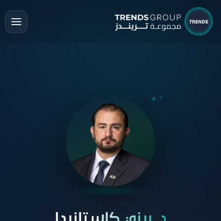
د. ريني كاستانيدا