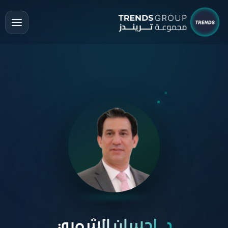
د. إحسان الشمري