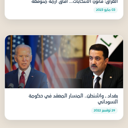
العراق: قانون الانتخابات… آفاق أزمة متوقعة
03 مايو 2023
بغداد ـ واشنطن.. المسار المعقد في حكومة
السوداني
29 نوفمبر 2022