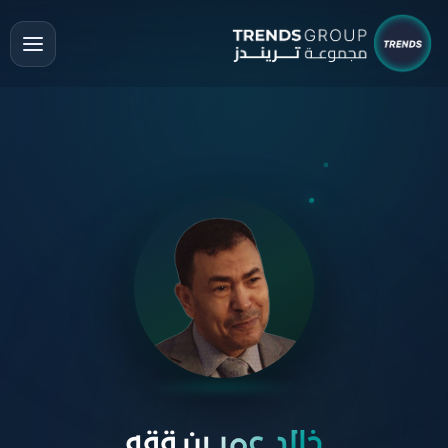
خالد عمر بن ققه