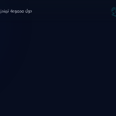
حول مجموعة تريندز
جموعة تريندز
والاستشارات
التدريب
البار
ة
نبذة
ن
حوث
البرامج
ا
صدارات
منصة نخبة الخبراء
خ
ارير
التسجيل
ط
اء
زة تريندز هاب
دمات الاستشارية