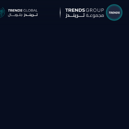
شركات م
البحوث 
نبذ
الب
الإ
التق
الآر
جائ
الخ