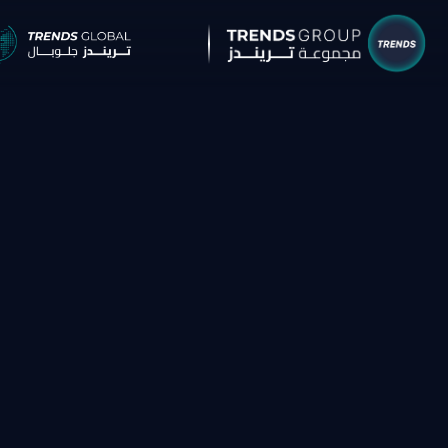
شركات م
البحوث 
نبذ
الب
الإ
التق
الآر
جائ
الخ