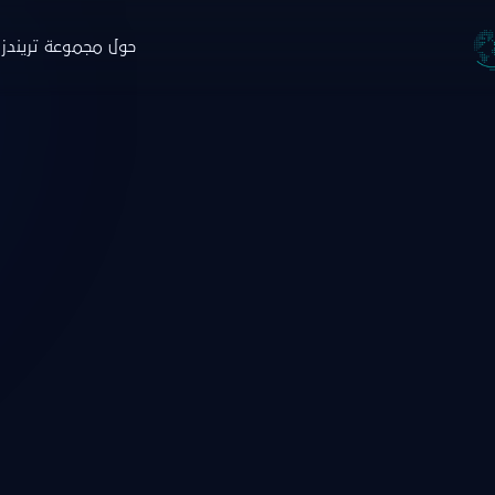
حول مجموعة تريندز
جموعة تريندز
والاستشارات
التدريب
البار
ة
نبذة
ن
حوث
البرامج
ا
صدارات
منصة نخبة الخبراء
خ
ارير
التسجيل
ط
اء
زة تريندز هاب
دمات الاستشارية