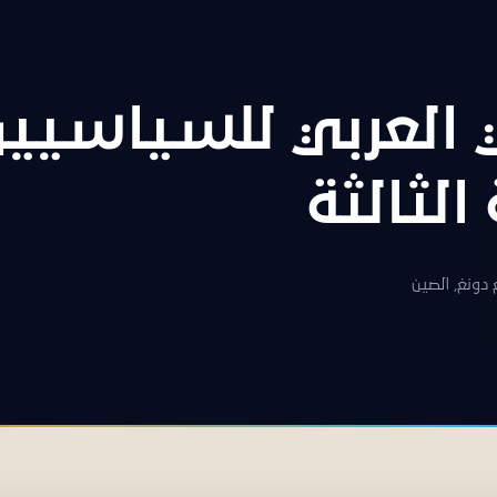
 العربي للسياسيين
الثالثة
دونغ, الصين