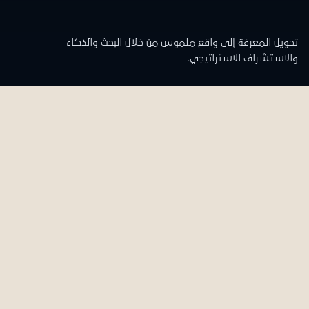
تحويل المعرفة إلى واقع ملموس من خلال البحث والذكاء
والاستشراف الاستراتيجي.
تواصل معنا
المقر الرئيسي
الدوران الرابع والخامس
علي وأولاده العقارية - مبنى الشركة
منطقة 48 ج 55