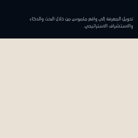
تحويل المعرفة إلى واقع ملموس من خلال البحث والذكاء
والاستشراف الاستراتيجي.
تواصل معنا
المقر الرئيسي
الدوران الرابع والخامس
علي وأولاده العقارية - مبنى الشركة
منطقة 48 ج 55