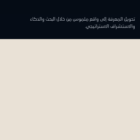
تحويل المعرفة إلى واقع ملموس من خلال البحث والذكاء
والاستشراف الاستراتيجي.
تواصل معنا
المقر الرئيسي
الدوران الرابع والخامس
علي وأولاده العقارية - مبنى الشركة
منطقة 48 ج 55