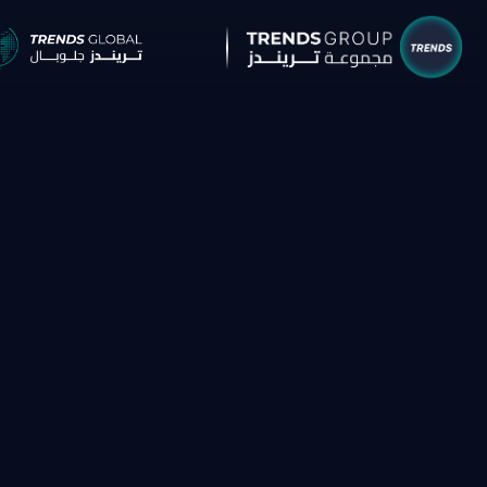
شركات م
البحوث 
نبذ
الب
الإ
التق
الآر
جائ
الخ