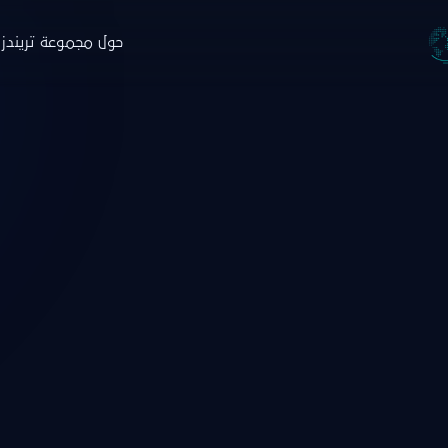
حول مجموعة تريندز
جموعة تريندز
والاستشارات
التدريب
البار
ة
نبذة
ن
حوث
البرامج
ا
صدارات
منصة نخبة الخبراء
خ
ارير
التسجيل
ط
اء
زة تريندز هاب
دمات الاستشارية