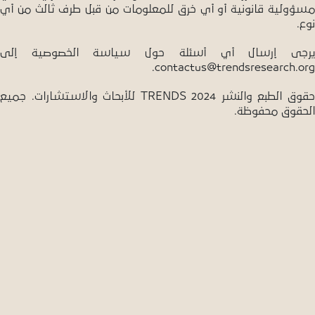
مسؤولية قانونية أو أي خرق للمعلومات من قبل طرف ثالث من أي
نوع.
يرجى إرسال أي أسئلة حول سياسة الخصوصية إلى
.
contactus@trendsresearch.org
حقوق الطبع والنشر 2024 TRENDS للأبحاث والاستشارات. جميع
الحقوق محفوظة.
تحويل المعرفة إلى واقع ملموس من خلال البحث والذكاء
والاستشراف الاستراتيجي.