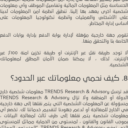
الحساسة مثل المعلومات المالية وتفاصيل الموظف وأي معلومات
شخصية أخرى يعهد بها إلينا. تنطبق أنظمة أمن المعلومات لدينا
على الأشخاص والعمليات وأنظمة تكنولوجيا المعلومات على
أساس إدارة المخاطر.
تقوم جهة خارجية مؤهلة لإدارة بوابة الدفع بإدارة بوابات الدفع
الخاصة بنا والتحقق منها.
لا توجد طريقة نقل عبر الإنترنت أو طريقة تخزين آمنة 100٪ عبر
الإنترنت. لذلك ، لا يمكننا ضمان الأمان المطلق لمعلوماتك
الشخصية.
8. كيف نحمي معلوماتك عبر الحدود؟
قد ترسل TRENDS Research & Advisory معلومات شخصية خارج
الدولة أو المنطقة ولا تزال TRENDS Research & Advisory
مسؤولة عن المعلومات الشخصية التي يتم نقلها إلى جهة خارجية
في الخارج للمعالجة أو لدعم جهودنا لتقديم خدماتنا لك. تخضع أي
معلومات شخصية يتم نقلها إلى طرف ثالث لمعالجة البيانات ،
بموجب القانون والقانون ، لمستوى من الحماية مماثل للمستوى
الذي توفره TRENDS Research & Advisory. “المستوى المماثل