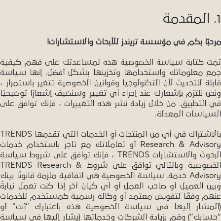
1. المقدمة
مرحبًا بكم في مؤسسة تريندز للأبحاث والاستشارات!
تمت كتابة سياسة الخصوصية هذه لمساعدتك على فهم كيفية
جمع معلوماتك واستخدامها وتخزينها بشكل أفضل. إنها سياسة
قابلة للتحديث لأن التكنولوجيا وقوانين الخصوصية تتغير باستمرار ،
ونحن نلتزم بإشعارك عند إجراء أي تغيير وسنضيف إشعارًا توضيحيًا
في التطبيق. من خلال زيادة نشر هذه التغييرات ، فإنك توافق على
السياسات المعدلة.
بالاشتراك في أي من المنتجات أو الخدمات التي تقدمها TRENDS
Research & Advisory أو تعاملاتك مع تاجر باستخدام خدمات
البحوث والاستشارات TRENDS ، فإنك توافق على شروط سياسة
الخصوصية وبالتالي توافق على شروط TRENDS Research &
Advisory خدمة. سياسة الخصوصية هي اتفاقية ملزمة قانونًا بينك
وبين العميل أو صاحب العمل أو أي كيان آخر إذا كنت تعمل نيابةً
عنهم وفقًا لتفويض معتمد أو وكالة رسمية كمستخدم للخدمات
(المشار إليها في سياسة الخصوصية هذه باعتبارك “أنت” أو
“حسابك”) وقم بزيادة الشركات وخدماتها (يشار إليها في سياسة