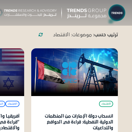
شركات م
ترتيب حسب:
موضوعات: الاقتصاد
البحوث 
نبذ
الب
الإ
التق
الآر
الاقتصاد
الاقتصاد
الس
جائ
انسحاب دولة الإمارات من المنظمات
أفريقيـا و
الدولية النفطية: قراءة في الدوافع
“قراءة في
الخ
والتداعيات
والاقتصادي