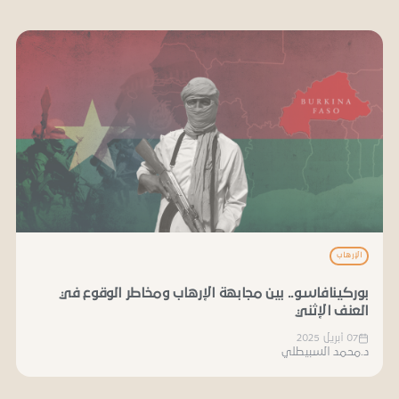
الإرهاب
بوركينافاسو.. بين مجابهة الإرهاب ومخاطر الوقوع في
العنف الإثني
07 أبريل 2025
د.محمد السبيطلي