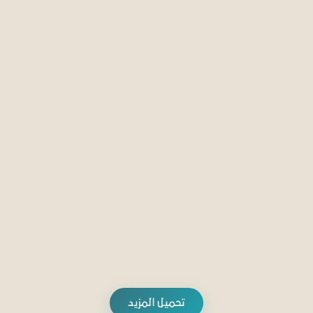
الإرهاب
الإسلام السياسي
دوافع التمدد.. لماذا يستهدف تنظيم القاعدة
بوركينافاسو؟
10 يناير 2025
إدارة دراسات الإسلام السياسي
تحميل المزيد